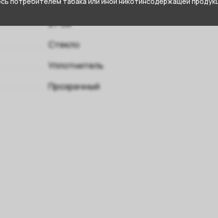
юсь потребителем табака или иной никотинсодержащей продукц
27 см
Стекло
Уплотнитель
Прозрачный