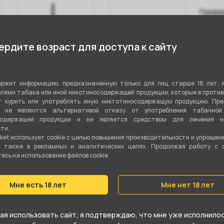
Показа
рдите возраст для доступа к сайту
Алюминиевый
Колба
Ал
мундштук
стеклянная
му
ржит информацию, предназначенную только для лиц старше 18 лет, 
AVANTE - Rage
RAINBOW Mini -
Spid
лями табака или иной никотиносодержащей продукции, которые в проти
Red
Transparent
 курить или употреблять иную никтотиносодержащую продукцию. Пр
я не являются альтернативой отказу от употребления табачной
содержащей продукции и не является средством для лечения ни
ти.
450 ₽
600 ₽
60
ket использует cookie c целью повышения производительности и упрощен
а также в рекламных и аналитических целях. Продолжая работу с 
В корзину
В корзину
сь на использование файлов cookie.
Мне есть 18 лет
Мне нет 18 лет
стики
я использовать сайт, я подтверждаю, что мне уже исполнилось