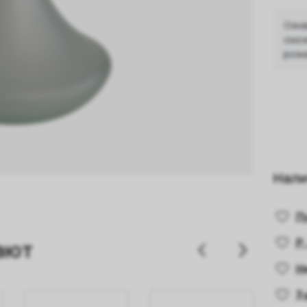
Озна
смож
розн
Нали
П
Р.
ают
Н
3 