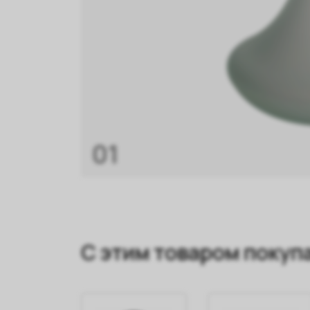
01
С этим товаром покуп