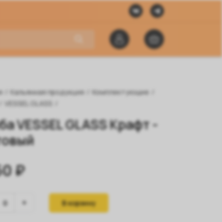
я
/
Кальянная продукция
/
Комплектующие
/
/
VESSEL GLASS
/
ба VESSEL GLASS Крафт -
товый
50 ₽
В корзину