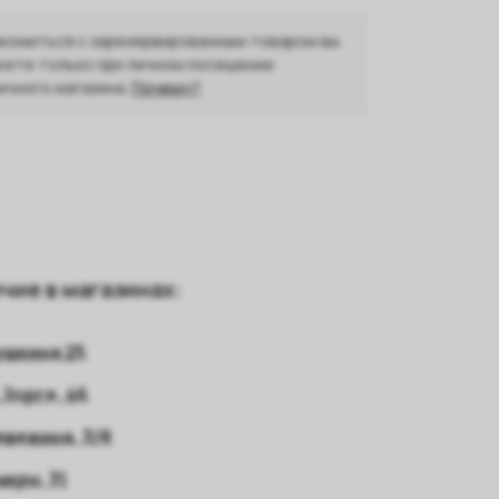
комиться с зарезервированным товаром вы
ете только при личном посещении
ичного магазина.
Почему?
чие в магазинах:
ушкина 25
 Зорге, 46
евежина, 3/8
мкрн, 31