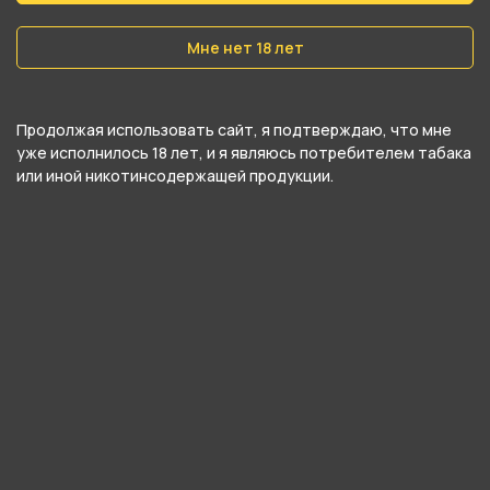
Мне нет 18 лет
Подробные характеристики
Продолжая использовать сайт, я подтверждаю, что мне
Высота
уже исполнилось 18 лет, и я являюсь потребителем табака
27 см
или иной никотинсодержащей продукции.
Материал
Стекло
Тип соединения колбы с шахтой
Уплотнитель
Цвет
Фиолетовый