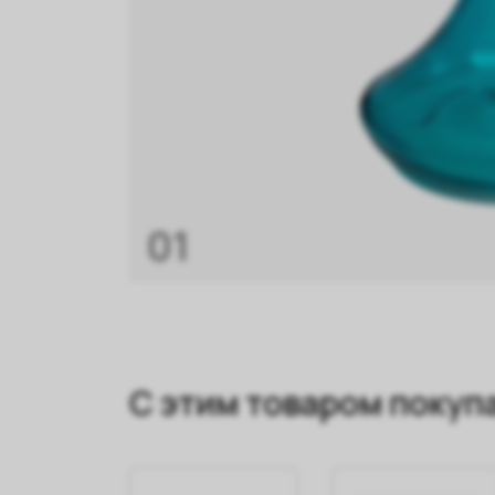
01
С этим товаром покуп