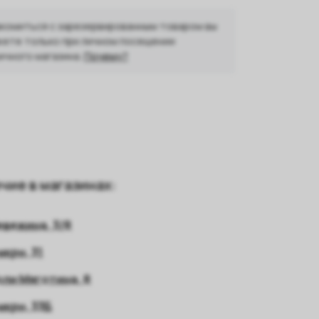
комиться с зарезервированным товаром вы
ете только при личном посещении
ичного магазина.
Почему?
чие в магазинах:
евежина, 3/8
мкрн, 31
оли Мяготина, 8
 мкрн, 33Б