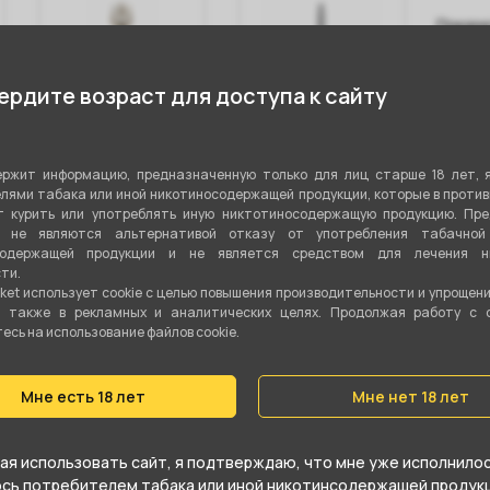
Показа
рдите возраст для доступа к сайту
Вилка Aquaman
Нержавеющий
Чаш
ржит информацию, предназначенную только для лиц старше 18 лет, 
(Бронза)
мундштук
Phu
лями табака или иной никотиносодержащей продукции, которые в проти
Avante FN
 курить или употреблять иную никтотиносодержащую продукцию. Пр
я не являются альтернативой отказу от употребления табачной
содержащей продукции и не является средством для лечения ни
300 ₽
650 ₽
70
ти.
ket использует cookie c целью повышения производительности и упрощен
а также в рекламных и аналитических целях. Продолжая работу с 
В корзину
В корзину
сь на использование файлов cookie.
Мне есть 18 лет
Мне нет 18 лет
стики
я использовать сайт, я подтверждаю, что мне уже исполнилось
юсь потребителем табака или иной никотинсодержащей продукц