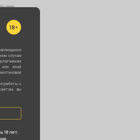
ть все
а KING
Щипцы ES by
Колба VESSEL
являющихся
nnel - Белый
EЖOV №20
GLASS Крафт -
вном случае
Полоски
едлагаемая
Красные
 или иной
котиновой
0 ₽
360 ₽
1 350 ₽
ия работы с
сайтом, вы
В корзину
В корзину
В корзину
 18 лет,
ии.