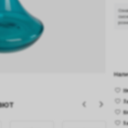
Озна
смож
розн
Нали
Н
3 
ают
К
5