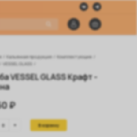
я
/
Кальянная продукция
/
Комплектующие
/
/
VESSEL GLASS
/
ба VESSEL GLASS Крафт -
на
50 ₽
В корзину