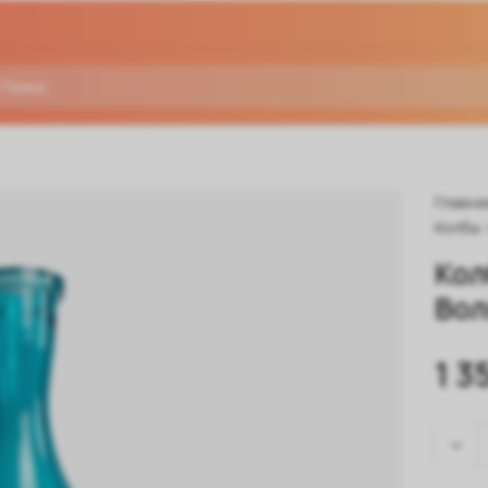
Главна
Колбы
Кол
Вол
1 3