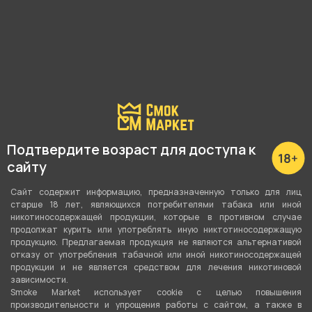
Подробные характеристики
Максимальная мощность
Подтвердите возраст для доступа к
30 Ватт
сайту
Регулировка мощности
Сайт содержит информацию, предназначенную только для лиц
Ступенчатая
старше 18 лет, являющихся потребителями табака или иной
никотиносодержащей продукции, которые в противном случае
продолжат курить или употреблять иную никтотиносодержащую
Способ активации
продукцию. Предлагаемая продукция не являются альтернативой
Кнопка
,
Датчик затяжки
отказу от употребления табачной или иной никотиносодержащей
продукции и не является средством для лечения никотиновой
зависимости.
Объём бака
Smoke Market использует cookie c целью повышения
3 мл
производительности и упрощения работы с сайтом, а также в