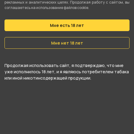
рекламных и аналитических целях. Продолжая работу с сайтом, вы
Тип испарителя
соглашаетесь на использование файлов cookie.
Сменный картридж
Мне есть 18 лет
Затяжка
Зависит от испарителя
Мне нет 18 лет
Регулировка затяжки
Плавная
Продолжая использовать сайт, я подтверждаю, что мне
Тип аккумулятора
уже исполнилось 18 лет, и я являюсь потребителем табака
или иной никотинсодержащей продукции.
Встроенный
Ёмкость аккумулятора
1800 мАч
Аккумулятор в комплекте
Да