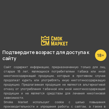
Подробные характеристики
Максимальная мощность
Подтвердите возраст для доступа к
30 Ватт
сайту
Регулировка мощности
Сайт содержит информацию, предназначенную только для лиц
Ступенчатая
старше 18 лет, являющихся потребителями табака или иной
никотиносодержащей продукции, которые в противном случае
продолжат курить или употреблять иную никтотиносодержащую
Способ активации
продукцию. Предлагаемая продукция не являются альтернативой
Кнопка
,
Датчик затяжки
отказу от употребления табачной или иной никотиносодержащей
продукции и не является средством для лечения никотиновой
зависимости.
Объём бака
Smoke Market использует cookie c целью повышения
3 мл
производительности и упрощения работы с сайтом, а также в