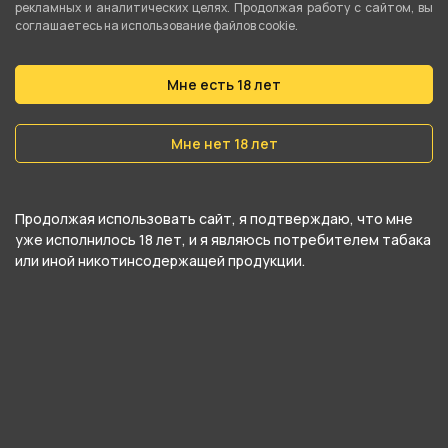
рекламных и аналитических целях. Продолжая работу с сайтом, вы
Тип испарителя
соглашаетесь на использование файлов cookie.
Сменный картридж
Мне есть 18 лет
Затяжка
Зависит от испарителя
Мне нет 18 лет
Регулировка затяжки
Плавная
Продолжая использовать сайт, я подтверждаю, что мне
Тип аккумулятора
уже исполнилось 18 лет, и я являюсь потребителем табака
или иной никотинсодержащей продукции.
Встроенный
Ёмкость аккумулятора
1800 мАч
Аккумулятор в комплекте
Да