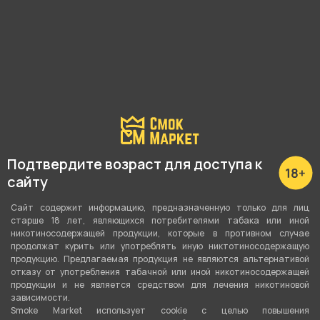
Подробные характеристики
Максимальная мощность
30 Ватт
Подтвердите возраст для доступа к
сайту
Регулировка мощности
Плавная
Сайт содержит информацию, предназначенную только для лиц
старше 18 лет, являющихся потребителями табака или иной
никотиносодержащей продукции, которые в противном случае
Способ активации
продолжат курить или употреблять иную никтотиносодержащую
Кнопка
,
Датчик затяжки
продукцию. Предлагаемая продукция не являются альтернативой
отказу от употребления табачной или иной никотиносодержащей
продукции и не является средством для лечения никотиновой
Объём бака
зависимости.
3 мл
Smoke Market использует cookie c целью повышения