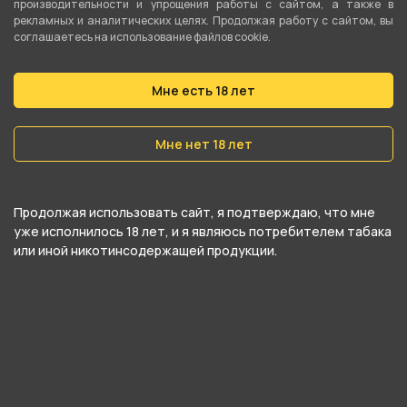
производительности и упрощения работы с сайтом, а также в
рекламных и аналитических целях. Продолжая работу с сайтом, вы
Тип испарителя
соглашаетесь на использование файлов cookie.
Сменный картридж
Затяжка
Мне есть 18 лет
Зависит от испарителя
Мне нет 18 лет
Регулировка затяжки
Плавная
Продолжая использовать сайт, я подтверждаю, что мне
Тип аккумулятора
уже исполнилось 18 лет, и я являюсь потребителем табака
Встроенный
или иной никотинсодержащей продукции.
Ёмкость аккумулятора
1200 мАч
Аккумулятор в комплекте
Да