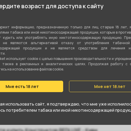
рдите возраст для доступа к сайту
Показа
Без никотина
30 мл
ржит информацию, предназначенную только для лиц старше 18 лет, 
лями табака или иной никотиносодержащей продукции, которые в проти
0 мг
 курить или употреблять иную никтотиносодержащую продукцию. Пр
я не являются альтернативой отказу от употребления табачной
50VG/50PG
содержащей продукции и не является средством для лечения ни
ти.
REDLUXE
ket использует cookie c целью повышения производительности и упрощен
а также в рекламных и аналитических целях. Продолжая работу с 
сь на использование файлов cookie.
Мне есть 18 лет
Мне нет 18 лет
я использовать сайт, я подтверждаю, что мне уже исполнилось
мл 0мг от компании REDLUXE, относится к
юсь потребителем табака или иной никотинсодержащей продукц
е купить Конструктор REDLUXE - Киви