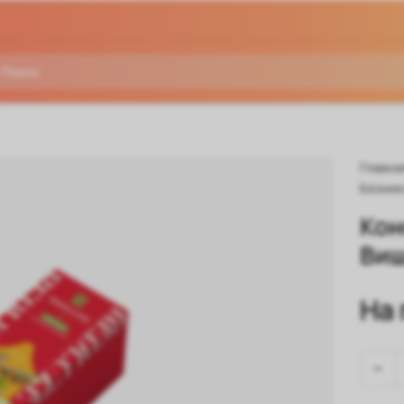
Главна
Безни
Кон
Виш
На