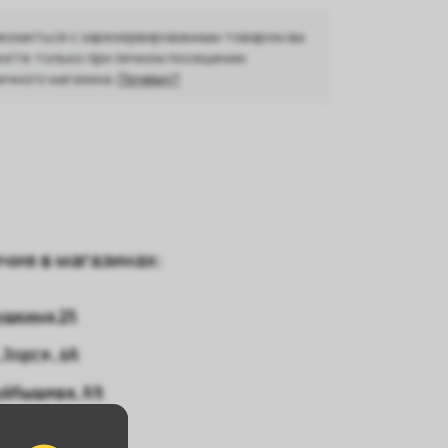
комиться с зарезервированным товаром вы
ете только при личном посещении
ичного магазина.
Почему?
чие в магазинах:
ушкина 25
 Зорге, 46
уйбышева, 69
евежина, 3/8