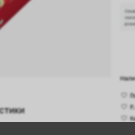
Озна
смож
розн
Нали
П
Р.
стики
К
Н
Киви
,
Вишня