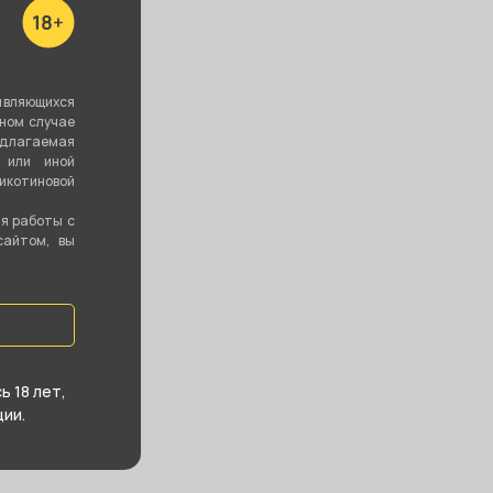
ть все
являющихся
вном случае
едлагаемая
 или иной
котиновой
ия работы с
сайтом, вы
 18 лет,
ии.