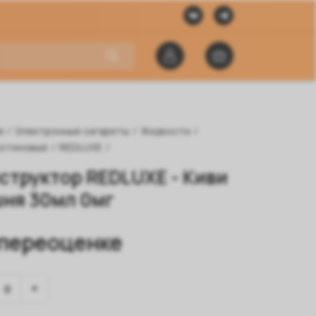
я
/
Электронные сигареты
/
Жидкости
/
котиновые
/
REDLUXE
/
структор REDLUXE - Киви
ня 30мл 0мг
 переоценке