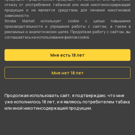
С машинкой для скручивания самокруток
отказу от употребления табачной или иной никотиносодержащей
продукции и не является средством для лечения никотиновой
Mascotte справится даже новичок, процесс
зависимости.
Smoke Market использует cookie c целью повышения
простой. Необходимо положить нужное
производительности и упрощения работы с сайтом, а также в
количество табака между валиками, если вы
рекламных и аналитических целях. Продолжая работу с сайтом, вы
соглашаетесь на использование файлов cookie.
используете фильтры – уложите один с края.
Прокрутите машинку Маскотт пару раз, а
Мне есть 18 лет
затем вставьте бумагу для самокруток
клеевой полосой вверх. Останется только еще
Мне нет 18 лет
раз прокрутить машинку, смочив край бумажки,
чтобы готовая самокрутка закрепилась, и
можно доставать изделие.
Продолжая использовать сайт, я подтверждаю, что мне
уже исполнилось 18 лет, и я являюсь потребителем табака
или иной никотинсодержащей продукции.