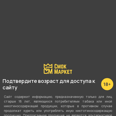
Наличие в магазинах:
3 мкрн, 11Б
О товаре
Машинка для самокруток Mascotte позволяет
Подтвердите возраст для доступа к
облегчить процесс изготовления самодельных
сайту
сигарет. Устройство классическое:
Сайт содержит информацию, предназначенную только для лиц
пластмассовая основа и два ролика,
старше 18 лет, являющихся потребителями табака или иной
никотиносодержащей продукции, которые в противном случае
соединенных полотном.
продолжат курить или употреблять иную никтотиносодержащую
продукцию. Предлагаемая продукция не являются альтернативой