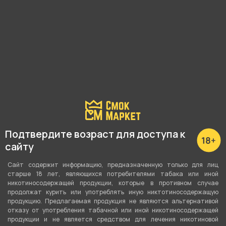
Наличие в магазинах:
Р. Зорге, 46
Гагарина 11А
3 мкрн, 11Б
Савельева, 54
Подтвердите возраст для доступа к
Показать все
сайту
Сайт содержит информацию, предназначенную только для лиц
старше 18 лет, являющихся потребителями табака или иной
никотиносодержащей продукции, которые в противном случае
О товаре
продолжат курить или употреблять иную никтотиносодержащую
продукцию. Предлагаемая продукция не являются альтернативой
отказу от употребления табачной или иной никотиносодержащей
продукции и не является средством для лечения никотиновой
Пепельница КУБИК 0076 80*80*67 от