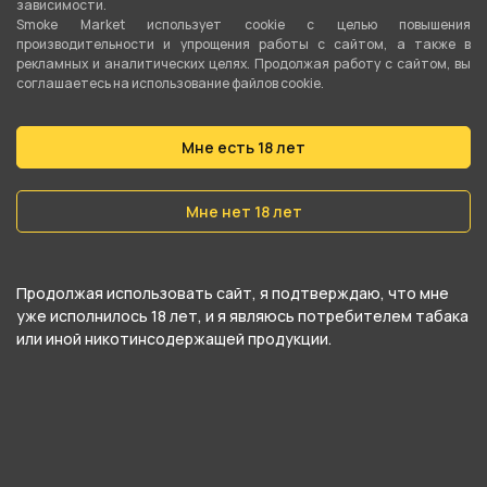
зависимости.
компании , относится к
Smoke Market использует cookie c целью повышения
производительности и упрощения работы с сайтом, а также в
категориям
Комплектующие для трубок
,
рекламных и аналитических целях. Продолжая работу с сайтом, вы
соглашаетесь на использование файлов cookie.
Пепельницы
.
В нашем интернет-магазине вы можете
Мне есть 18 лет
купить Пепельница КУБИК 0076 80*80*67 и
забрать самовывозом в ближайшем магазине в
Мне нет 18 лет
Кургане
Продолжая использовать сайт, я подтверждаю, что мне
уже исполнилось 18 лет, и я являюсь потребителем табака
или иной никотинсодержащей продукции.