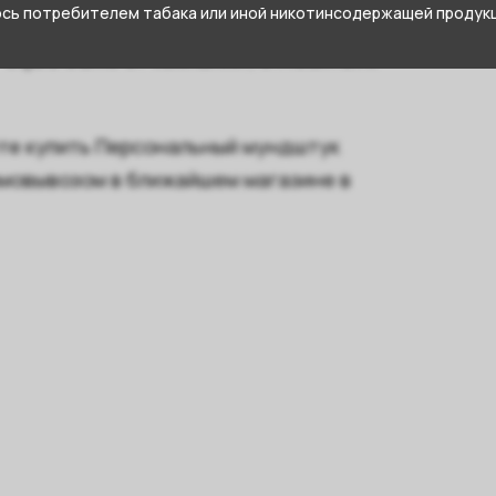
юсь потребителем табака или иной никотинсодержащей продукц
Squid Game от компании , относится к
те купить Персональный мундштук
самовывозом в ближайшем магазине в