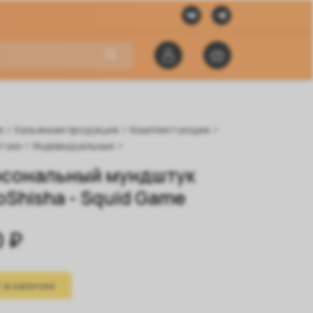
я
/
Кальянная продукция
/
Комплектующие
/
туки
/
Индивидуальные
/
сональный мундштук
oShisha - Squid Game
 ₽
 в наличии