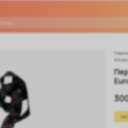
Главна
Мундш
Пер
Eur
300
Нет