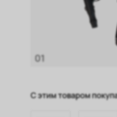
01
С этим товаром покуп