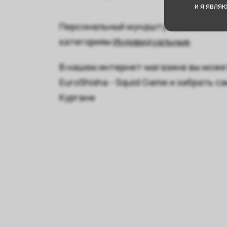
и я явля
Персональный мундштук EuroShisha - 
категориям
Индивидуальные
.
В нашем интернет-магазине вы може
EuroShisha - Squid Game и забрать 
Кургане