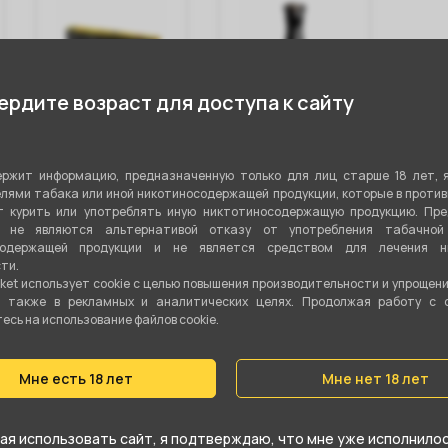
рдите возраст для доступа к сайту
Щипцы Misha -
Колба VESSEL
Вил
Pin (Честно)
GLASS Капля -
Mer
ржит информацию, предназначенную только для лиц старше 18 лет, 
Дым
лями табака или иной никотиносодержащей продукции, которые в проти
 курить или употреблять иную никтотиносодержащую продукцию. Пр
я не являются альтернативой отказу от употребления табачной
содержащей продукции и не является средством для лечения ни
850 ₽
1 200 ₽
2 
ти.
ket использует cookie c целью повышения производительности и упрощен
а также в рекламных и аналитических целях. Продолжая работу с 
В корзину
В корзину
сь на использование файлов cookie.
Мне есть 18 лет
Мне нет 18 лет
я использовать сайт, я подтверждаю, что мне уже исполнилось