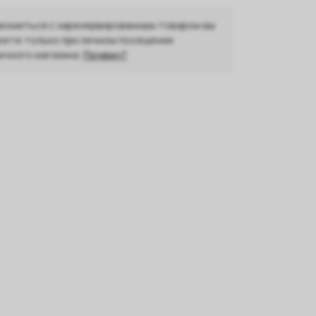
комиться с зарезервированным товаром вы
ете только при личном посещении
ичного магазина.
Почему?