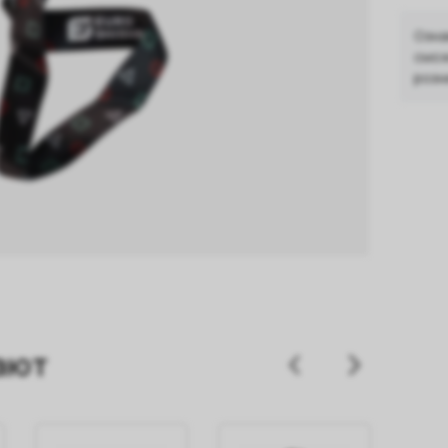
Озна
смож
розн
ают