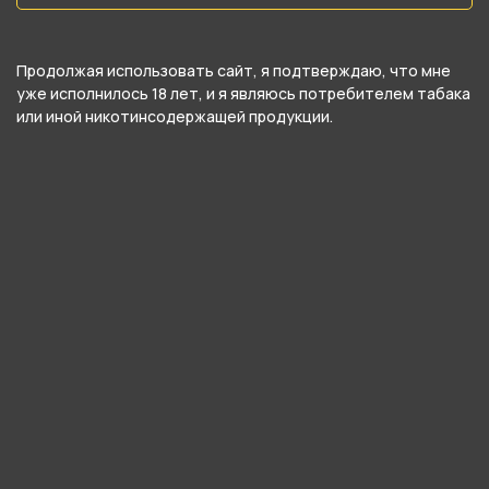
650 мАч
Серия
Продолжая использовать сайт, я подтверждаю, что мне
PLONQ ULTRA
уже исполнилось 18 лет, и я являюсь потребителем табака
или иной никотинсодержащей продукции.
О товаре
Лёгкий, нейтральный, едва уловимый вкус,
который не перебивает ощущения и не
оставляет послевкусия