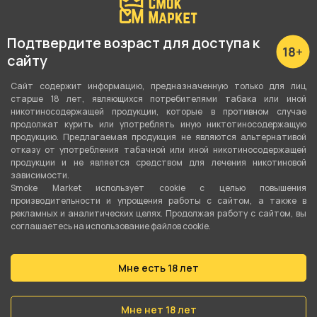
Подробные характеристики
Подтвердите возраст для доступа к
Вкус
сайту
Без ароматизатора
Сайт содержит информацию, предназначенную только для лиц
старше 18 лет, являющихся потребителями табака или иной
Холодок
никотиносодержащей продукции, которые в противном случае
Да
продолжат курить или употреблять иную никтотиносодержащую
продукцию. Предлагаемая продукция не являются альтернативой
отказу от употребления табачной или иной никотиносодержащей
Количество затяжек
продукции и не является средством для лечения никотиновой
12000
зависимости.
Smoke Market использует cookie c целью повышения
Объём жидкости
производительности и упрощения работы с сайтом, а также в
рекламных и аналитических целях. Продолжая работу с сайтом, вы
15 мл
соглашаетесь на использование файлов cookie.
Перезаряжаемая
Мне есть 18 лет
Да
Ёмкость аккумулятора
Мне нет 18 лет