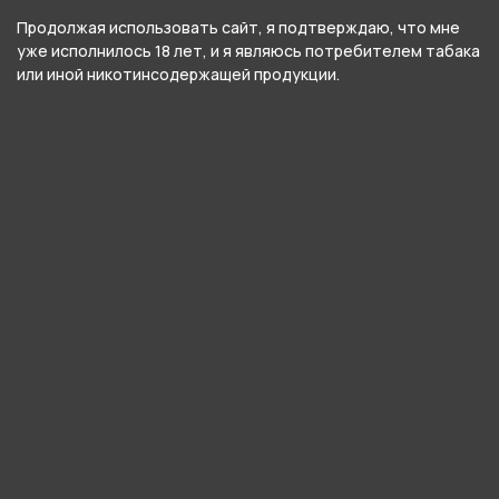
PLONQ ULTRA
Продолжая использовать сайт, я подтверждаю, что мне
уже исполнилось 18 лет, и я являюсь потребителем табака
или иной никотинсодержащей продукции.
О товаре
Ягоды винограда с насыщенным фруктовым
послевкусием