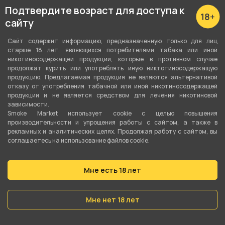
Подробные характеристики
Подтвердите возраст для доступа к
сайту
Вкус
Сайт содержит информацию, предназначенную только для лиц
Виноград
старше 18 лет, являющихся потребителями табака или иной
никотиносодержащей продукции, которые в противном случае
продолжат курить или употреблять иную никтотиносодержащую
Количество затяжек
продукцию. Предлагаемая продукция не являются альтернативой
12000
отказу от употребления табачной или иной никотиносодержащей
продукции и не является средством для лечения никотиновой
зависимости.
Объём жидкости
Smoke Market использует cookie c целью повышения
15 мл
производительности и упрощения работы с сайтом, а также в
рекламных и аналитических целях. Продолжая работу с сайтом, вы
соглашаетесь на использование файлов cookie.
Перезаряжаемая
Да
Мне есть 18 лет
Ёмкость аккумулятора
650 мАч
Мне нет 18 лет
Серия