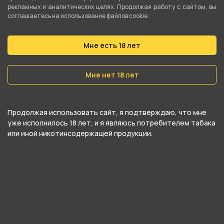
рекламных и аналитических целях. Продолжая работу с сайтом, вы
относится к категориям
Проволока
.
соглашаетесь на использование файлов cookie.
В нашем интернет-магазине вы можете
Мне есть 18 лет
купить Проволока 0.15 Нихром 1м и забрать
самовывозом в ближайшем магазине в Кургане
Мне нет 18 лет
Продолжая использовать сайт, я подтверждаю, что мне
уже исполнилось 18 лет, и я являюсь потребителем табака
или иной никотинсодержащей продукции.