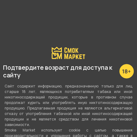
Наличие в магазинах:
Пушкина 25
Р. Зорге, 46
Куйбышева, 69
Подтвердите возраст для доступа к
Невежина, 3/8
сайту
Показать все
Сайт содержит информацию, предназначенную только для лиц
старше 18 лет, являющихся потребителями табака или иной
никотиносодержащей продукции, которые в противном случае
продолжат курить или употреблять иную никтотиносодержащую
продукцию. Предлагаемая продукция не являются альтернативой
отказу от употребления табачной или иной никотиносодержащей
О товаре
продукции и не является средством для лечения никотиновой
зависимости.
Smoke Market использует cookie c целью повышения
Проволока 0.15 Нихром 1м от компании ,
производительности и упрощения работы с сайтом, а также в