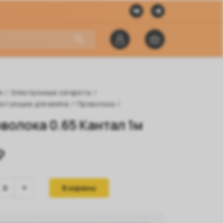
я
/
Электронные сигареты
/
ктующие для вейпа
/
Проволока
/
волока 0.65 Кантал 1м
₽
В корзину