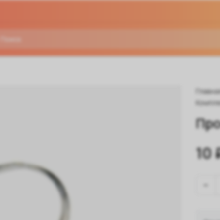
Главна
Компле
Про
10 