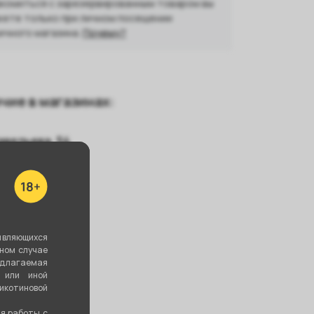
комиться с зарезервированным товаром вы
ете только при личном посещении
ичного магазина.
Почему?
чие в магазинах:
авельева, 54
являющихся
вном случае
едлагаемая
 или иной
котиновой
ия работы с