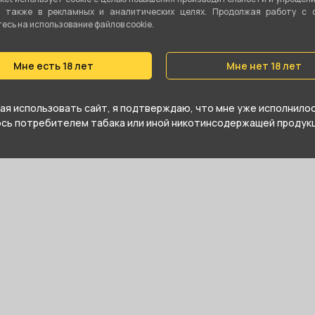
а также в рекламных и аналитических целях. Продолжая работу с 
сь на использование файлов cookie.
е купить Проволока 0.65 Кантал 1м и
агазине в Кургане
Мне есть 18 лет
Мне нет 18 лет
я использовать сайт, я подтверждаю, что мне уже исполнилось
юсь потребителем табака или иной никотинсодержащей продукц