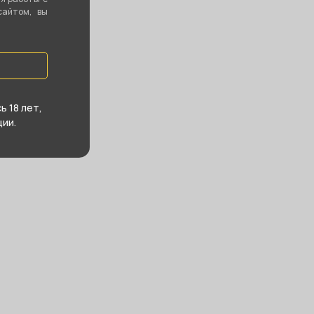
сайтом, вы
 18 лет,
ии.