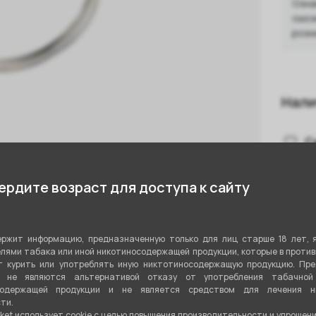
Озна
смож
розн
Нали
С
рдите возраст для доступа к сайту
ржит информацию, предназначенную только для лиц старше 18 лет, 
лями табака или иной никотиносодержащей продукции, которые в проти
 курить или употреблять иную никтотиносодержащую продукцию. Пр
я не являются альтернативой отказу от употребления табачной
содержащей продукции и не является средством для лечения ни
ти.
и , относится к категориям
Проволока
.
ket использует cookie c целью повышения производительности и упрощен