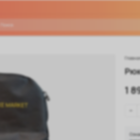
Главна
Рюк
1 8
Озна