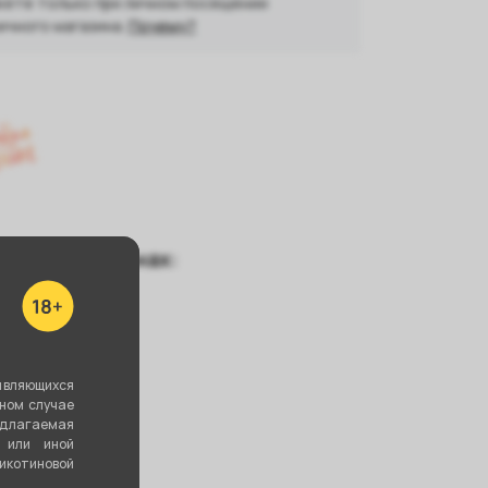
ете только при личном посещении
ичного магазина.
Почему?
чие в магазинах:
ушкина 25
 Зорге, 46
являющихся
уйбышева, 69
вном случае
едлагаемая
мкрн, 31
 или иной
котиновой