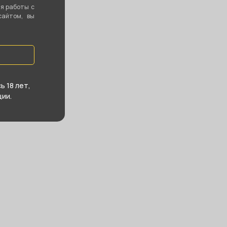
ть все
ия работы с
сайтом, вы
 18 лет,
ии.