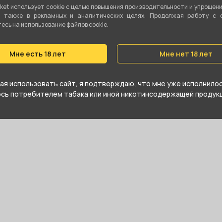
Показа
ket использует cookie c целью повышения производительности и упрощен
а также в рекламных и аналитических целях. Продолжая работу с 
сь на использование файлов cookie.
те купить Рюкзак SMOKE MARKET и
агазине в Кургане
Мне есть 18 лет
Мне нет 18 лет
я использовать сайт, я подтверждаю, что мне уже исполнилось
юсь потребителем табака или иной никотинсодержащей продукц