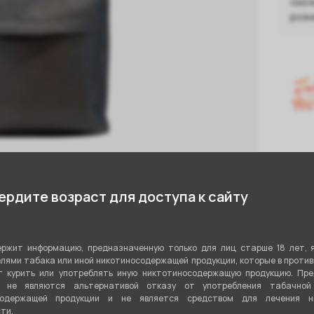
смож
розн
Нали
рдите возраст для доступа к сайту
П
Р.
ржит информацию, предназначенную только для лиц старше 18 лет, 
К
лями табака или иной никотиносодержащей продукции, которые в проти
 курить или употреблять иную никтотиносодержащую продукцию. Пр
3 
я не являются альтернативой отказу от употребления табачной
содержащей продукции и не является средством для лечения ни
oke Market, относится к категориям
ти.