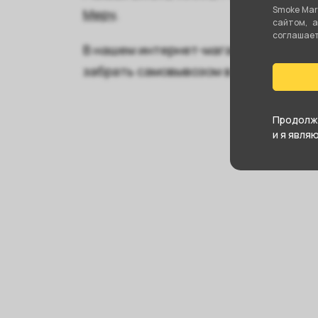
Smoke Mar
Мерч
.
сайтом, 
соглашаете
В нашем интернет-магазине вы може
забрать самовывозом в ближайшем м
Продолжа
и я явля