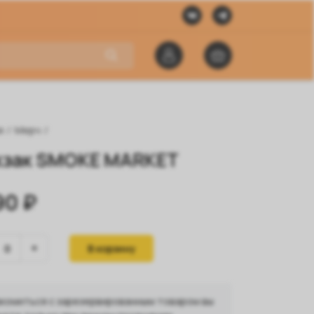
я
/
Мерч
/
зак SMOKE MARKET
90 ₽
В корзину
комиться с зарезервированным товаром вы