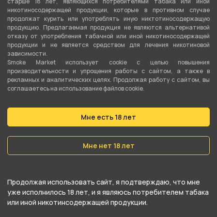
старше 18 лет, являющихся потребителями табака или иной
никотиносодержащей продукции, которые в противном случае
продолжат курить или употреблять иную никтотиносодержащую
продукцию. Предлагаемая продукция не являются альтернативой
отказу от употребления табачной или иной никотиносодержащей
продукции и не является средством для лечения никотиновой
зависимости.
Smoke Market использует cookie c целью повышения
производительности и упрощения работы с сайтом, а также в
рекламных и аналитических целях. Продолжая работу с сайтом, вы
О товаре
соглашаетесь на использование файлов cookie.
Шило Estate - Piercer, материал: сталь, смола
Мне есть 18 лет
эпоксидная от компании , относится к
категориям
Шило
,
Покур на природе
.
Мне нет 18 лет
В нашем интернет-магазине вы можете
купить Шило Estate - Piercer, материал: сталь,
Продолжая использовать сайт, я подтверждаю, что мне
уже исполнилось 18 лет, и я являюсь потребителем табака
смола эпоксидная и забрать самовывозом в
или иной никотинсодержащей продукции.
ближайшем магазине в Кургане