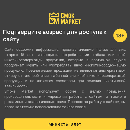
Подтвердите возраст для доступа к
сайту
Сайт содержит информацию, предназначенную только для лиц
старше 18 лет, являющихся потребителями табака или иной
никотиносодержащей продукции, которые в противном случае
продолжат курить или употреблять иную никтотиносодержащую
продукцию. Предлагаемая продукция не являются альтернативой
Подробные характеристики
отказу от употребления табачной или иной никотиносодержащей
продукции и не является средством для лечения никотиновой
зависимости.
Материал
Smoke Market использует cookie c целью повышения
производительности и упрощения работы с сайтом, а также в
Soft-Touch
рекламных и аналитических целях. Продолжая работу с сайтом, вы
соглашаетесь на использование файлов cookie.
Длина
1.5 м
Мне есть 18 лет