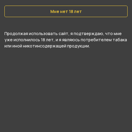
Цвет
Фиолетовый
Мне нет 18 лет
О товаре
Продолжая использовать сайт, я подтверждаю, что мне
уже исполнилось 18 лет, и я являюсь потребителем табака
или иной никотинсодержащей продукции.
Шланг ДЫМАДА - Фиолетовый (soft touch 1,5м)
от компании ДЫМАДА, относится к
категориям
Шланги
.
В нашем интернет-магазине вы можете
купить Шланг ДЫМАДА - Фиолетовый (soft
touch 1,5м) и забрать самовывозом в
ближайшем магазине в Кургане