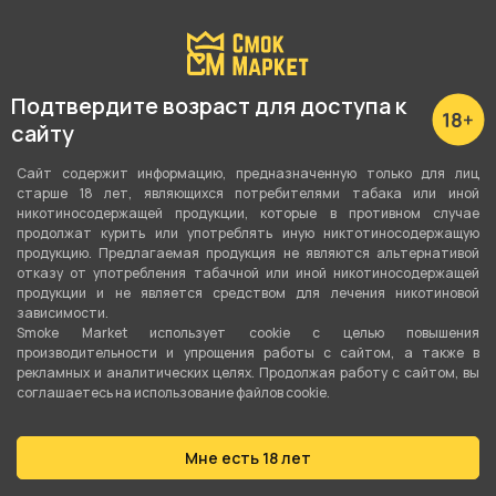
Подробные характеристики
Аромат
Подтвердите возраст для доступа к
Вишня
сайту
Крепость
Сайт содержит информацию, предназначенную только для лиц
2
старше 18 лет, являющихся потребителями табака или иной
никотиносодержащей продукции, которые в противном случае
продолжат курить или употреблять иную никтотиносодержащую
Количество в пачке
продукцию. Предлагаемая продукция не являются альтернативой
Пачка
отказу от употребления табачной или иной никотиносодержащей
продукции и не является средством для лечения никотиновой
зависимости.
Наличие фильтра
Smoke Market использует cookie c целью повышения
Да
производительности и упрощения работы с сайтом, а также в
рекламных и аналитических целях. Продолжая работу с сайтом, вы
Мундштук
соглашаетесь на использование файлов cookie.
Нет
Мне есть 18 лет
Производитель