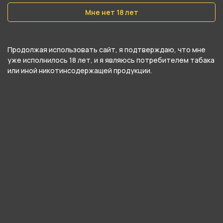
Индонезия
Мне нет 18 лет
О товаре
Продолжая использовать сайт, я подтверждаю, что мне
уже исполнилось 18 лет, и я являюсь потребителем табака
Сигариллы FORTE X - Rosso (Вишня) от
или иной никотинсодержащей продукции.
компании Intertobacco Utama Industry PT,
относится к категориям
FORTE X
.
В нашем интернет-магазине вы можете
купить Сигариллы FORTE X - Rosso (Вишня) и
забрать самовывозом в ближайшем магазине в
Кургане