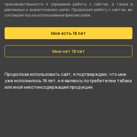
производительности и упрощения работы с сайтом, а также в
компании , относится к категориям
KAORI
.
рекламных и аналитических целях. Продолжая работу с сайтом, вы
соглашаетесь на использование файлов cookie.
В нашем интернет-магазине вы можете
купить Сигариты KAORI - Ассаи (Супреслим) и
Мне есть 18 лет
забрать самовывозом в ближайшем магазине в
Кургане
Мне нет 18 лет
Продолжая использовать сайт, я подтверждаю, что мне
уже исполнилось 18 лет, и я являюсь потребителем табака
или иной никотинсодержащей продукции.