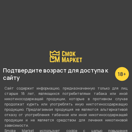
Наличие в магазинах:
Пушкина 25
Р. Зорге, 46
Куйбышева, 69
Подтвердите возраст для доступа к
Невежина, 3/8
сайту
Показать все
Сайт содержит информацию, предназначенную только для лиц
старше 18 лет, являющихся потребителями табака или иной
никотиносодержащей продукции, которые в противном случае
продолжат курить или употреблять иную никтотиносодержащую
продукцию. Предлагаемая продукция не являются альтернативой
О товаре
отказу от употребления табачной или иной никотиносодержащей
продукции и не является средством для лечения никотиновой
зависимости.
Smoke Market использует cookie c целью повышения
Сигариты KAORI - Ассаи (Супреслим) от