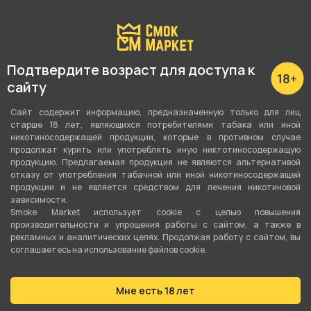
Показать все
Подтвердите возраст для доступа к
Подробные характеристики
сайту
Вкус
Сайт содержит информацию, предназначенную только для лиц
старше 18 лет, являющихся потребителями табака или иной
Клюква
никотиносодержащей продукции, которые в противном случае
продолжат курить или употреблять иную никтотиносодержащую
Вид вкуса
продукцию. Предлагаемая продукция не являются альтернативой
отказу от употребления табачной или иной никотиносодержащей
Ягодный
,
Сладости
продукции и не является средством для лечения никотиновой
зависимости.
Тип вкуса
Smoke Market использует cookie c целью повышения
производительности и упрощения работы с сайтом, а также в
Микс
рекламных и аналитических целях. Продолжая работу с сайтом, вы
соглашаетесь на использование файлов cookie.
Тип листа
Бестабачная смесь
Мне есть 18 лет
Сорт листа