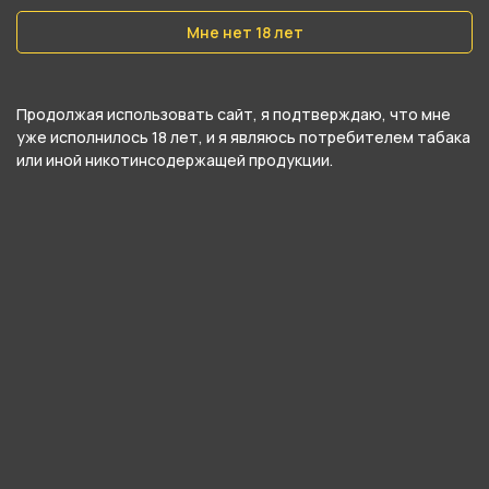
Бестабачная основа
Мне нет 18 лет
Вес
40 гр
Продолжая использовать сайт, я подтверждаю, что мне
уже исполнилось 18 лет, и я являюсь потребителем табака
Крепость
или иной никотинсодержащей продукции.
Легкий
О товаре
Сочные ягоды с кислинкой и сладким
послевкусием.