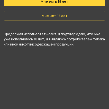
Мне есть 18 лет
Бестабачная основа
Мне нет 18 лет
Вес
40 гр
Никотин
Продолжая использовать сайт, я подтверждаю, что мне
уже исполнилось 18 лет, и я являюсь потребителем табака
Да
или иной никотинсодержащей продукции.
Крепость
Средний
О товаре
Ультраосвежающие ментоловые леденцы на
основе гранатового сиропа.