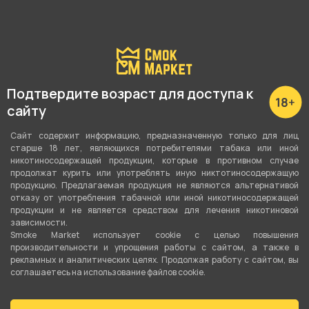
Показать все
Подробные характеристики
Подтвердите возраст для доступа к
сайту
Вкус
Ментол
,
Леденец
,
Гранат
Сайт содержит информацию, предназначенную только для лиц
старше 18 лет, являющихся потребителями табака или иной
Вид вкуса
никотиносодержащей продукции, которые в противном случае
продолжат курить или употреблять иную никтотиносодержащую
Фруктовый
,
Сладости
,
Свежий
продукцию. Предлагаемая продукция не являются альтернативой
отказу от употребления табачной или иной никотиносодержащей
Тип вкуса
продукции и не является средством для лечения никотиновой
зависимости.
Микс
Smoke Market использует cookie c целью повышения
производительности и упрощения работы с сайтом, а также в
Тип листа
рекламных и аналитических целях. Продолжая работу с сайтом, вы
соглашаетесь на использование файлов cookie.
Бестабачная смесь
Сорт листа