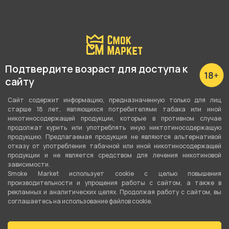
Подтвердите возраст для доступа к
сайту
Наличие в магазинах:
Сайт содержит информацию, предназначенную только для лиц
старше 18 лет, являющихся потребителями табака или иной
Пушкина 25
никотиносодержащей продукции, которые в противном случае
продолжат курить или употреблять иную никтотиносодержащую
Р. Зорге, 46
продукцию. Предлагаемая продукция не являются альтернативой
отказу от употребления табачной или иной никотиносодержащей
Куйбышева, 69
продукции и не является средством для лечения никотиновой
зависимости.
Невежина, 3/8
Smoke Market использует cookie c целью повышения
производительности и упрощения работы с сайтом, а также в
Показать все
рекламных и аналитических целях. Продолжая работу с сайтом, вы
соглашаетесь на использование файлов cookie.