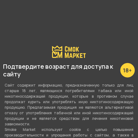
Показать все
Подробные характеристики
Вкус
Яблоко
,
Ментол
Подтвердите возраст для доступа к
Вид вкуса
сайту
Фруктовый
,
Свежий
Сайт содержит информацию, предназначенную только для лиц
старше 18 лет, являющихся потребителями табака или иной
Тип вкуса
никотиносодержащей продукции, которые в противном случае
Моновкус
продолжат курить или употреблять иную никтотиносодержащую
продукцию. Предлагаемая продукция не являются альтернативой
отказу от употребления табачной или иной никотиносодержащей
Тип листа
продукции и не является средством для лечения никотиновой
Табачная смесь
зависимости.
Smoke Market использует cookie c целью повышения
производительности и упрощения работы с сайтом, а также в
Сорт листа