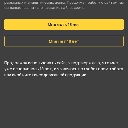
рекламных и аналитических целях. Продолжая работу с сайтом, вы
Вирджиния
соглашаетесь на использование файлов cookie.
Вес
Мне есть 18 лет
25 гр
Никотин
Мне нет 18 лет
Да
Крепость
Продолжая использовать сайт, я подтверждаю, что мне
Легкий
уже исполнилось 18 лет, и я являюсь потребителем табака
или иной никотинсодержащей продукции.
О товаре
Cамое насыщенное ледяное яблоко, которое
Вы когда-либо пробовали. Это яркий вкус
зеленого яблока, который освежает, дарит