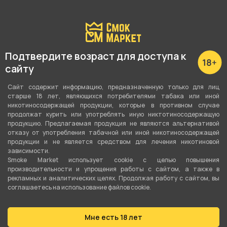
Вишня
Вид вкуса
Ягодный
,
Напитки
Подтвердите возраст для доступа к
Тип вкуса
сайту
Микс
Сайт содержит информацию, предназначенную только для лиц
старше 18 лет, являющихся потребителями табака или иной
Тип листа
никотиносодержащей продукции, которые в противном случае
Табачная смесь
продолжат курить или употреблять иную никтотиносодержащую
продукцию. Предлагаемая продукция не являются альтернативой
отказу от употребления табачной или иной никотиносодержащей
Сорт листа
продукции и не является средством для лечения никотиновой
Вирджиния
,
Бёрли
зависимости.
Smoke Market использует cookie c целью повышения
производительности и упрощения работы с сайтом, а также в
Вес
рекламных и аналитических целях. Продолжая работу с сайтом, вы
20 гр
соглашаетесь на использование файлов cookie.
Никотин
Мне есть 18 лет
Да