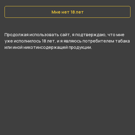
Крепость
Мне нет 18 лет
Средний
Продолжая использовать сайт, я подтверждаю, что мне
О товаре
уже исполнилось 18 лет, и я являюсь потребителем табака
или иной никотинсодержащей продукции.
Наслаждаться спелой вишней можно в любое
время года! Волшебный запах натуральной
ягоды с легким кисло–сладким вкусом не
отличить от оригинала, а в тандеме с
терпкостью станет запоминающейся
изюминкой аромата CHERRY JUICE, оставив
после себя бодрое, приятное послевкусие.