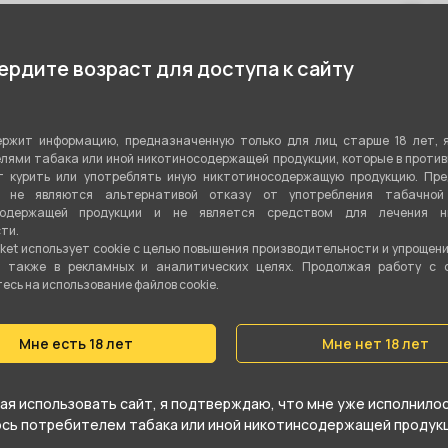
5
Цитрусовый
Показа
рдите возраст для доступа к сайту
Микс
Табачная смесь
ржит информацию, предназначенную только для лиц старше 18 лет, 
Вирджиния
,
Бёрли
лями табака или иной никотиносодержащей продукции, которые в проти
 курить или употреблять иную никтотиносодержащую продукцию. Пр
я не являются альтернативой отказу от употребления табачной
20 гр
содержащей продукции и не является средством для лечения ни
ти.
Да
ket использует cookie c целью повышения производительности и упрощен
а также в рекламных и аналитических целях. Продолжая работу с 
Средний
сь на использование файлов cookie.
Мне есть 18 лет
Мне нет 18 лет
я использовать сайт, я подтверждаю, что мне уже исполнилось
юсь потребителем табака или иной никотинсодержащей продукц