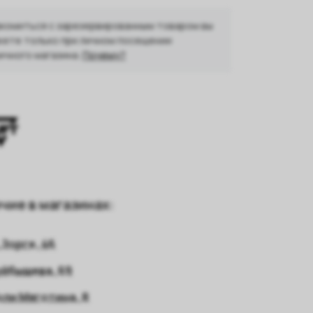
комиться с зарезервированным товаром вы
ете только при личном посещении
ичного магазина.
Почему?
чие в магазинах:
 Зорге, 46
уйбышева, 69
оли Мяготина, 8