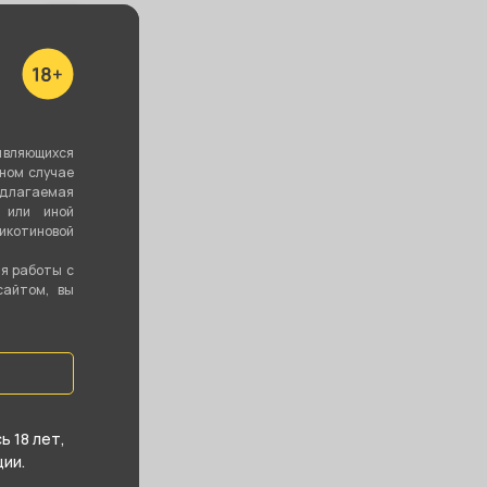
 мкрн, 33Б
ть все
являющихся
вном случае
едлагаемая
 или иной
котиновой
ия работы с
сайтом, вы
 18 лет,
ии.