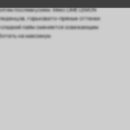
ассическое сочетание кислых цитрусов с
олгим послевкусием. Микс LIME LEMON
 леденцов, горьковато–пряные оттенки
–сладкий лайм сменяется освежающим
ботать на максимум.