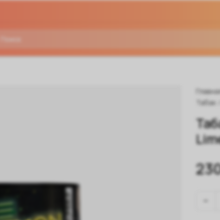
Главна
Табак
Таб
Lim
230