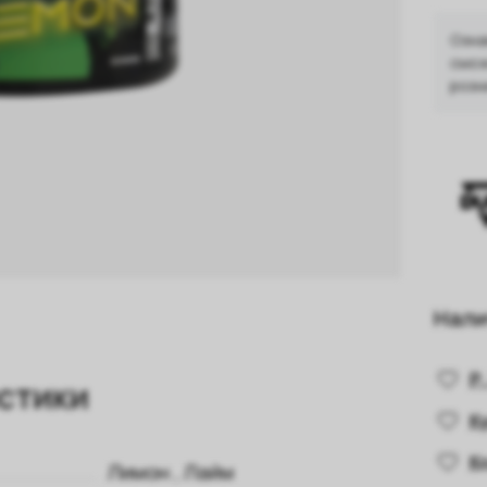
Озна
смож
розн
Нали
Р.
стики
К
К
Лимон
,
Лайм