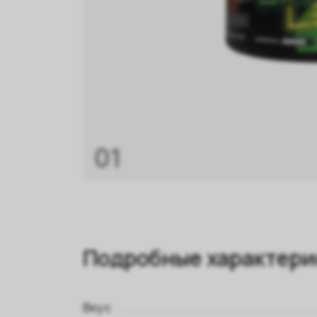
01
Подробные характери
Вкус