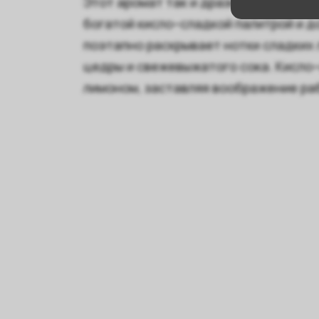
Этот аромат так и дразнит тебя! Кл
богатой кисло–сладкой палитрой и д
поэтапно раскрывает нотки сладких
цедры и свежевыжатого сока. Кисло
лимоном, заставляя воображение ра