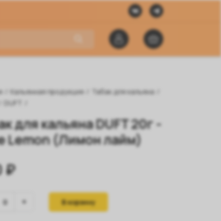
я
/
Кальянная продукция
/
Табак для кальяна
/
/
DUFT
/
ак для кальяна DUFT 20г -
e Lemon (Лимон лайм)
 ₽
В корзину