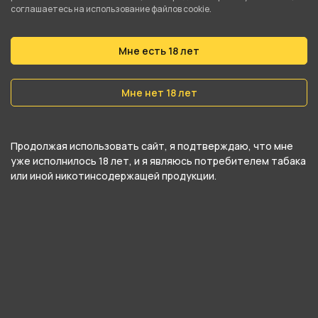
соглашаетесь на использование файлов cookie.
Вес
20 гр
Мне есть 18 лет
Никотин
Мне нет 18 лет
Да
Крепость
Продолжая использовать сайт, я подтверждаю, что мне
Средний
уже исполнилось 18 лет, и я являюсь потребителем табака
или иной никотинсодержащей продукции.
О товаре
Оригинальный, кисло–сладкий вкус розового
грейпфрута, с легкой горчинкой на финальной
ноте раскрывает многогранность фрукта. Ты
даже не представляешь, какую испытаешь