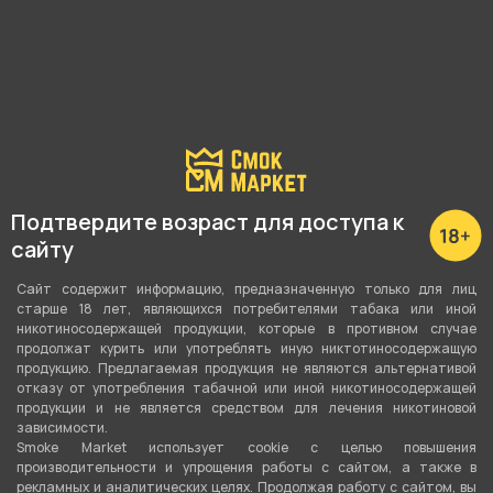
Подробные характеристики
Вкус
Грейпфрут
Подтвердите возраст для доступа к
Вид вкуса
сайту
Цитрусовый
Сайт содержит информацию, предназначенную только для лиц
Тип вкуса
старше 18 лет, являющихся потребителями табака или иной
никотиносодержащей продукции, которые в противном случае
Моновкус
продолжат курить или употреблять иную никтотиносодержащую
продукцию. Предлагаемая продукция не являются альтернативой
Тип листа
отказу от употребления табачной или иной никотиносодержащей
продукции и не является средством для лечения никотиновой
Табачная смесь
зависимости.
Smoke Market использует cookie c целью повышения
Сорт листа
производительности и упрощения работы с сайтом, а также в
рекламных и аналитических целях. Продолжая работу с сайтом, вы
Вирджиния
,
Бёрли