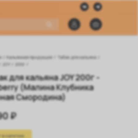
я
/
Кальянная продукция
/
Табак для кальяна
/
/
JOY
/
200г
/
ак для кальяна JOY 200г -
berry (Малина Клубника
ная Смородина)
90 ₽
 в наличии