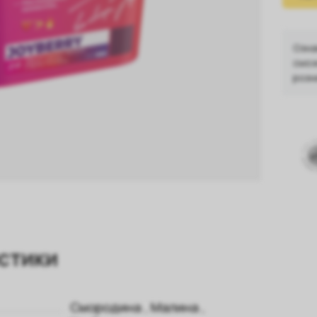
Озна
смож
розн
стики
Смородина
,
Малина
,