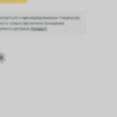
комиться с зарезервированным товаром вы
ете только при личном посещении
ичного магазина.
Почему?