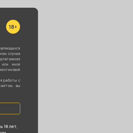
являющихся
вном случае
едлагаемая
 или иной
котиновой
ия работы с
сайтом, вы
 18 лет,
ии.