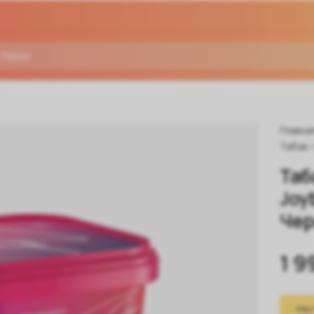
Главна
Табак
Таб
Joy
Чер
1 9
Нет