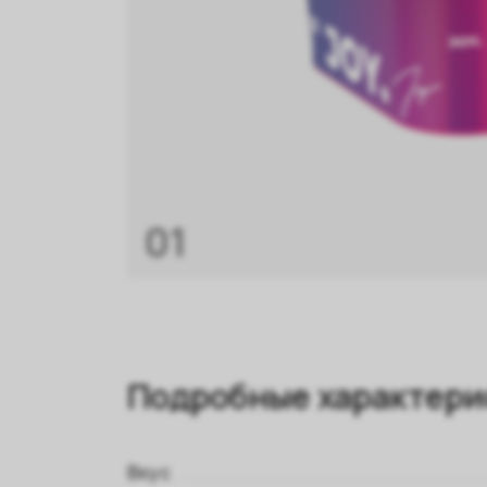
01
Подробные характери
Вкус