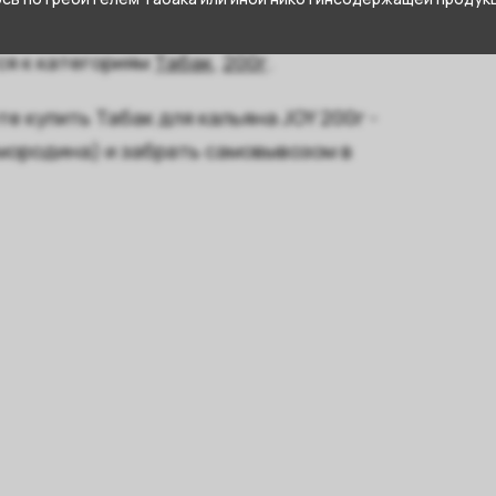
rry (Малина Клубника Черная Смородина)
ся к категориям
Табак
,
200г
.
е купить Табак для кальяна JOY 200г -
мородина) и забрать самовывозом в