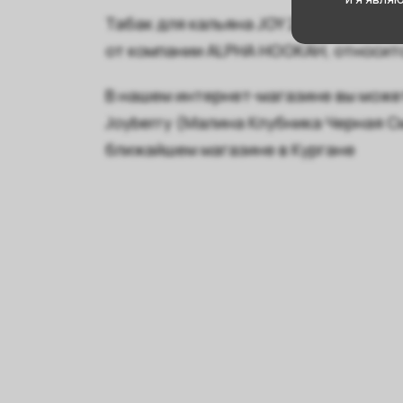
Табак для кальяна JOY 200г - Joybe
от компании ALPHA HOOKAH, относит
В нашем интернет-магазине вы может
Joyberry (Малина Клубника Черная С
ближайшем магазине в Кургане