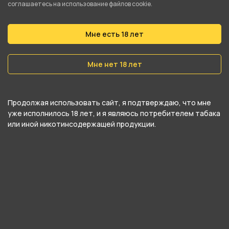
соглашаетесь на использование файлов cookie.
Вес
25 гр
Мне есть 18 лет
Никотин
Мне нет 18 лет
Да
Крепость
Продолжая использовать сайт, я подтверждаю, что мне
Средний
уже исполнилось 18 лет, и я являюсь потребителем табака
или иной никотинсодержащей продукции.
О товаре
Табак для кальяна JOY 25г - Always Stay Pine
(Сочная Фейхоа Эвкалипт) от компании ALPHA
HOOKAH, относится к категориям
Табак
,
25г
.
В нашем интернет-магазине вы можете