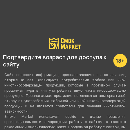
Подробные характеристики
Вкус
Эвкалипт
,
Фейхоа
Подтвердите возраст для доступа к
Вид вкуса
сайту
Хвойный
,
Фруктовый
Сайт содержит информацию, предназначенную только для лиц
Тип вкуса
старше 18 лет, являющихся потребителями табака или иной
никотиносодержащей продукции, которые в противном случае
Микс
продолжат курить или употреблять иную никтотиносодержащую
продукцию. Предлагаемая продукция не являются альтернативой
Тип листа
отказу от употребления табачной или иной никотиносодержащей
продукции и не является средством для лечения никотиновой
Табачная смесь
зависимости.
Smoke Market использует cookie c целью повышения
Сорт листа
производительности и упрощения работы с сайтом, а также в
рекламных и аналитических целях. Продолжая работу с сайтом, вы
Бёрли