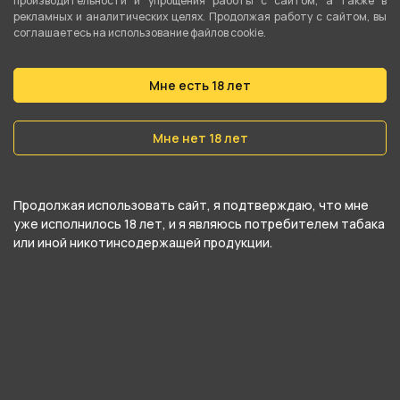
производительности и упрощения работы с сайтом, а также в
рекламных и аналитических целях. Продолжая работу с сайтом, вы
Бёрли
соглашаетесь на использование файлов cookie.
Вес
25 гр
Мне есть 18 лет
Никотин
Мне нет 18 лет
Да
Крепость
Продолжая использовать сайт, я подтверждаю, что мне
Средний
уже исполнилось 18 лет, и я являюсь потребителем табака
или иной никотинсодержащей продукции.
О товаре
Табак для кальяна JOY 25г - 14. Малина
Клубника Черная Смородина от
компании ALPHA HOOKAH, относится к