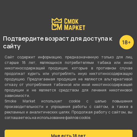
Подробные характеристики
Вкус
Подтвердите возраст для доступа к
Огурец
,
Малина
,
Лимон
сайту
Вид вкуса
Сайт содержит информацию, предназначенную только для лиц
Ягодный
,
Цитрусовый
,
Гастрономия
старше 18 лет, являющихся потребителями табака или иной
никотиносодержащей продукции, которые в противном случае
Тип вкуса
продолжат курить или употреблять иную никтотиносодержащую
продукцию. Предлагаемая продукция не являются альтернативой
Микс
отказу от употребления табачной или иной никотиносодержащей
продукции и не является средством для лечения никотиновой
Тип листа
зависимости.
Smoke Market использует cookie c целью повышения
Табачная смесь
производительности и упрощения работы с сайтом, а также в
рекламных и аналитических целях. Продолжая работу с сайтом, вы
Сорт листа
соглашаетесь на использование файлов cookie.
Вирджиния
Мне есть 18 лет