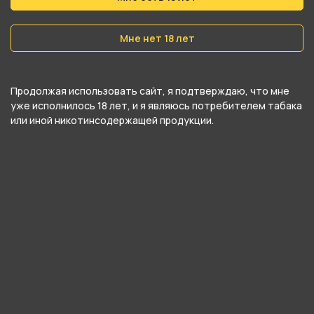
Вес
40 гр
Мне нет 18 лет
Никотин
Да
Продолжая использовать сайт, я подтверждаю, что мне
Крепость
уже исполнилось 18 лет, и я являюсь потребителем табака
или иной никотинсодержащей продукции.
Легкий
О товаре
Освежающий микс огурца, малины и лимона.
Мягкая сладость, фруктово-ягодные ноты и
прохладное послевкусие создают идеальный
баланс