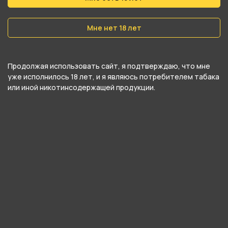
Вес
40 гр
Мне нет 18 лет
Никотин
Да
Продолжая использовать сайт, я подтверждаю, что мне
Крепость
уже исполнилось 18 лет, и я являюсь потребителем табака
или иной никотинсодержащей продукции.
Легкий
О товаре
Дикий ананас отличается от своего
селекционированного собрата. Характерная,
но не приторно-сладкая ведущая нота
ананаса и терпкое травянистое послевкусие.