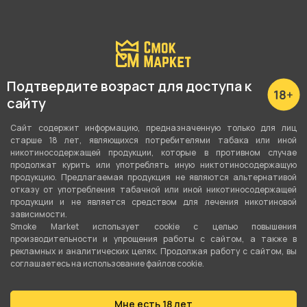
Подробные характеристики
Вкус
Подтвердите возраст для доступа к
Ананас
сайту
Вид вкуса
Сайт содержит информацию, предназначенную только для лиц
Фруктовый
старше 18 лет, являющихся потребителями табака или иной
никотиносодержащей продукции, которые в противном случае
Тип вкуса
продолжат курить или употреблять иную никтотиносодержащую
продукцию. Предлагаемая продукция не являются альтернативой
Моновкус
отказу от употребления табачной или иной никотиносодержащей
продукции и не является средством для лечения никотиновой
Тип листа
зависимости.
Smoke Market использует cookie c целью повышения
Табачная смесь
производительности и упрощения работы с сайтом, а также в
рекламных и аналитических целях. Продолжая работу с сайтом, вы
Сорт листа
соглашаетесь на использование файлов cookie.
Вирджиния
Мне есть 18 лет