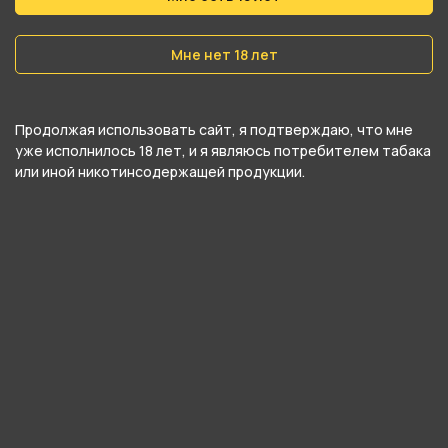
Вес
40 гр
Мне нет 18 лет
Никотин
Да
Продолжая использовать сайт, я подтверждаю, что мне
Крепость
уже исполнилось 18 лет, и я являюсь потребителем табака
или иной никотинсодержащей продукции.
Легкий
О товаре
Аромат садовой малины, которую заботливо
сорвали с куста и положили прямо вам в рот.
Нежный и сочный аромат, поражающий
рецепторы своей интенсивностью.