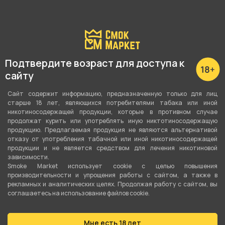
Подробные характеристики
Вкус
Подтвердите возраст для доступа к
Малина
сайту
Вид вкуса
Сайт содержит информацию, предназначенную только для лиц
Ягодный
старше 18 лет, являющихся потребителями табака или иной
никотиносодержащей продукции, которые в противном случае
Тип вкуса
продолжат курить или употреблять иную никтотиносодержащую
продукцию. Предлагаемая продукция не являются альтернативой
Моновкус
отказу от употребления табачной или иной никотиносодержащей
продукции и не является средством для лечения никотиновой
Тип листа
зависимости.
Smoke Market использует cookie c целью повышения
Табачная смесь
производительности и упрощения работы с сайтом, а также в
рекламных и аналитических целях. Продолжая работу с сайтом, вы
Сорт листа
соглашаетесь на использование файлов cookie.
Вирджиния
Мне есть 18 лет