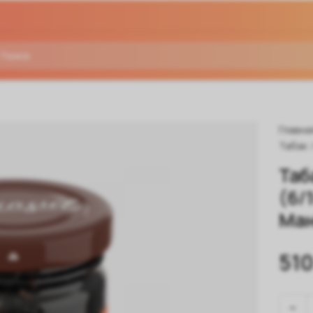
Главна
Табак
Таб
(6/
Ма
510