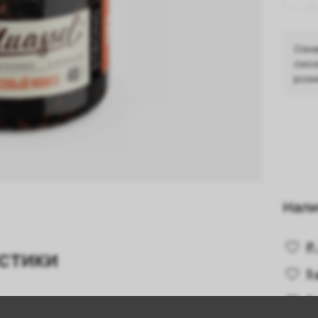
Озна
смож
розн
Нали
Р.
стики
5
Г
Манго
,
Лимон
,
Апельсин