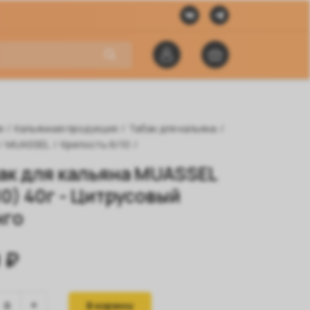
я
/
Кальянная продукция
/
Табак для кальяна
/
/
MUASSEL
/
Крепость 6/10
/
ак для кальяна MUASSEL
10) 40г - Цитрусовый
нго
 ₽
В корзину