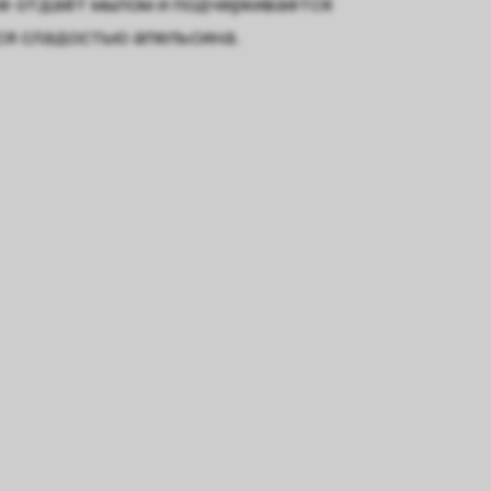
не отдаёт мылом и подчеркивается
ся сладостью апельсина.