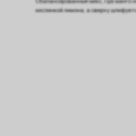
Сбалансированный микс, где манго 
кислинкой лимона, а сверху шлифует