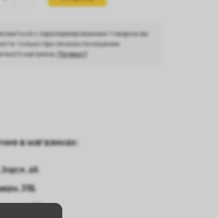
комиться с зарезервированным товаром вы
ете только при личном посещении
ичного магазина.
Почему?
чие в магазинах:
 Зорге, 46
 мкрн, 33Б
агарина 11А