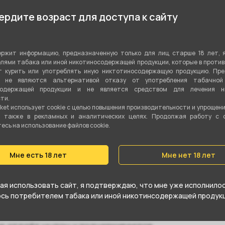
К
Цитрусовый
,
Фруктовый
рдите возраст для доступа к сайту
Показа
Микс
ржит информацию, предназначенную только для лиц старше 18 лет, 
Табачная смесь
лями табака или иной никотиносодержащей продукции, которые в проти
 курить или употреблять иную никтотиносодержащую продукцию. Пр
Сигарный лист
,
Бёрли
я не являются альтернативой отказу от употребления табачной
содержащей продукции и не является средством для лечения ни
ти.
40 гр
ket использует cookie c целью повышения производительности и упрощен
а также в рекламных и аналитических целях. Продолжая работу с 
Да
сь на использование файлов cookie.
Средний
Мне есть 18 лет
Мне нет 18 лет
я использовать сайт, я подтверждаю, что мне уже исполнилось
юсь потребителем табака или иной никотинсодержащей продукц