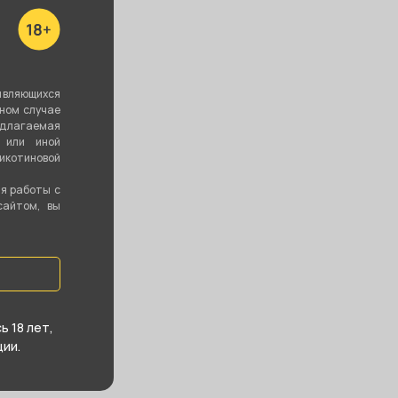
онституции, 2
ть все
являющихся
вном случае
едлагаемая
 или иной
котиновой
ия работы с
сайтом, вы
 18 лет,
ии.