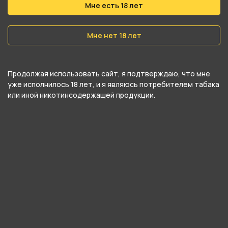
Вес
Мне есть 18 лет
40 гр
Мне нет 18 лет
Никотин
Да
Продолжая использовать сайт, я подтверждаю, что мне
Крепость
уже исполнилось 18 лет, и я являюсь потребителем табака
Средний
или иной никотинсодержащей продукции.
О товаре
Изысканное сочетание освежающего аромата
личи и лёгких пузырьков дарит мгновения
наслаждения. Аромат личи освежает и
поднимает настроение, а сок лайма
добавляет игривую нотку, создавая гармонию.