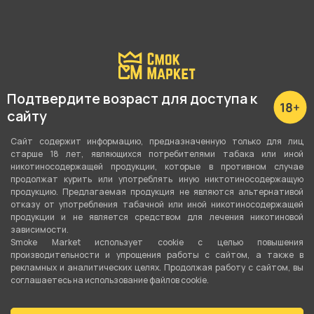
Подробные характеристики
Вкус
Личи
,
Лимонад
,
Лайм
Подтвердите возраст для доступа к
сайту
Вид вкуса
Цитрусовый
,
Фруктовый
,
Напитки
Сайт содержит информацию, предназначенную только для лиц
старше 18 лет, являющихся потребителями табака или иной
никотиносодержащей продукции, которые в противном случае
Тип вкуса
продолжат курить или употреблять иную никтотиносодержащую
Микс
продукцию. Предлагаемая продукция не являются альтернативой
отказу от употребления табачной или иной никотиносодержащей
продукции и не является средством для лечения никотиновой
Тип листа
зависимости.
Табачная смесь
Smoke Market использует cookie c целью повышения
производительности и упрощения работы с сайтом, а также в
рекламных и аналитических целях. Продолжая работу с сайтом, вы
Сорт листа
соглашаетесь на использование файлов cookie.
Сигарный лист
,
Бёрли