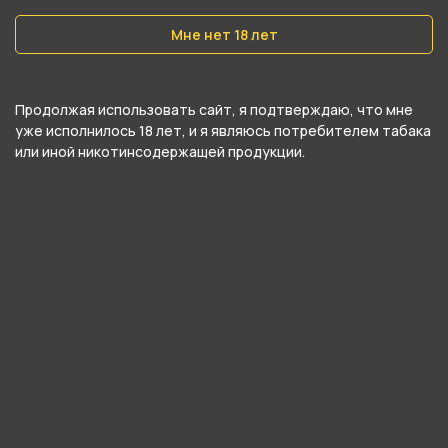
Вес
40 гр
Мне нет 18 лет
Никотин
Да
Продолжая использовать сайт, я подтверждаю, что мне
уже исполнилось 18 лет, и я являюсь потребителем табака
Крепость
или иной никотинсодержащей продукции.
Средний
О товаре
Освежающий аромат лимонных леденцов.