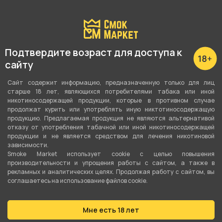
Подробные характеристики
Вкус
Подтвердите возраст для доступа к
сайту
Лимон
,
Леденец
Сайт содержит информацию, предназначенную только для лиц
Вид вкуса
старше 18 лет, являющихся потребителями табака или иной
Цитрусовый
,
Сладости
никотиносодержащей продукции, которые в противном случае
продолжат курить или употреблять иную никтотиносодержащую
продукцию. Предлагаемая продукция не являются альтернативой
Тип вкуса
отказу от употребления табачной или иной никотиносодержащей
Микс
продукции и не является средством для лечения никотиновой
зависимости.
Smoke Market использует cookie c целью повышения
Тип листа
производительности и упрощения работы с сайтом, а также в
Табачная смесь
рекламных и аналитических целях. Продолжая работу с сайтом, вы
соглашаетесь на использование файлов cookie.
Сорт листа
Сигарный лист
,
Бёрли
Мне есть 18 лет