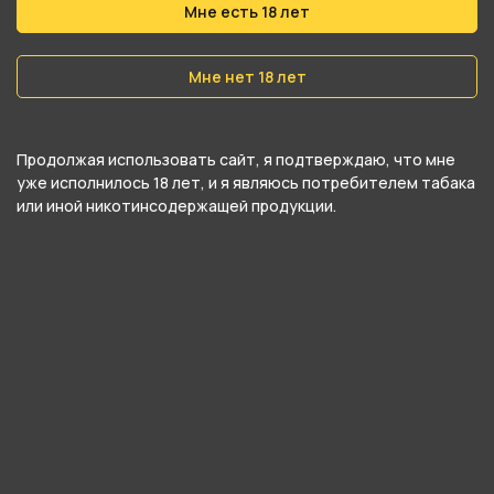
Вес
Мне есть 18 лет
40 гр
Мне нет 18 лет
Никотин
Да
Продолжая использовать сайт, я подтверждаю, что мне
Крепость
уже исполнилось 18 лет, и я являюсь потребителем табака
Средний
или иной никотинсодержащей продукции.
О товаре
Начнем с главного — нашу мяту МОЖНО курить
в соло! Это самостоятельный продукт для
любителей максимальной свежести и не
сильной сладости. Помните вкус жвачки
«Сладкая мята»? Так вот, это он.