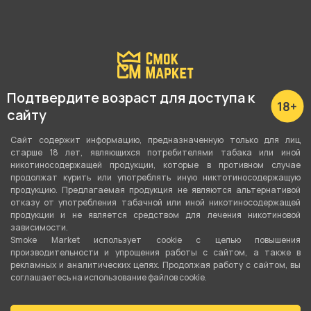
Подробные характеристики
Вкус
Мята
Подтвердите возраст для доступа к
сайту
Вид вкуса
Свежий
Сайт содержит информацию, предназначенную только для лиц
старше 18 лет, являющихся потребителями табака или иной
никотиносодержащей продукции, которые в противном случае
Тип вкуса
продолжат курить или употреблять иную никтотиносодержащую
Моновкус
продукцию. Предлагаемая продукция не являются альтернативой
отказу от употребления табачной или иной никотиносодержащей
продукции и не является средством для лечения никотиновой
Тип листа
зависимости.
Табачная смесь
Smoke Market использует cookie c целью повышения
производительности и упрощения работы с сайтом, а также в
рекламных и аналитических целях. Продолжая работу с сайтом, вы
Сорт листа
соглашаетесь на использование файлов cookie.
Сигарный лист
,
Бёрли