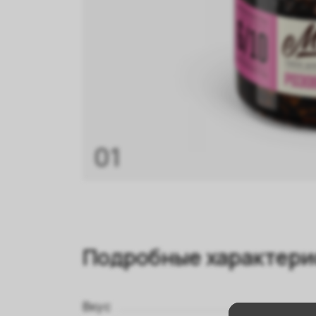
01
Подробные характери
Вкус