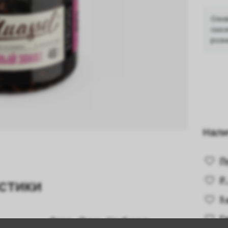
Озна
смож
розн
Нали
П
Р.
стики
5
Г
Роза
,
Личи
,
Клубника