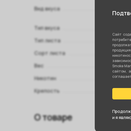
Вид вкуса
Подтве
Тип вкуса
Сайт соде
Тип листа
потребите
продолжат
продукци
Сорт листа
никотино
зависимос
Вес
Smoke Mar
сайтом, 
соглашаете
Никотин
Крепость
Продолжа
О товаре
и я явля