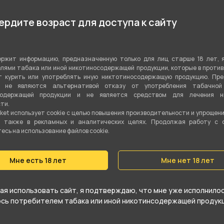
Показа
Ягодный
,
Цветочный
,
рдите возраст для доступа к сайту
Фруктовый
Микс
ржит информацию, предназначенную только для лиц старше 18 лет, 
Табачная смесь
лями табака или иной никотиносодержащей продукции, которые в проти
 курить или употреблять иную никтотиносодержащую продукцию. Пр
я не являются альтернативой отказу от употребления табачной
Сигарный лист
,
Бёрли
содержащей продукции и не является средством для лечения ни
ти.
40 гр
ket использует cookie c целью повышения производительности и упрощен
а также в рекламных и аналитических целях. Продолжая работу с 
сь на использование файлов cookie.
Да
Средний
Мне есть 18 лет
Мне нет 18 лет
я использовать сайт, я подтверждаю, что мне уже исполнилось
юсь потребителем табака или иной никотинсодержащей продукц