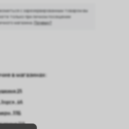
комиться с зарезервированным товаром вы
ете только при личном посещении
ичного магазина.
Почему?
чие в магазинах:
ушкина 25
 Зорге, 46
 мкрн, 33Б
агарина 11А