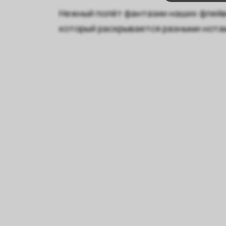
Нежный полёт фантазии наших флейв
который раскрывается разными нотам