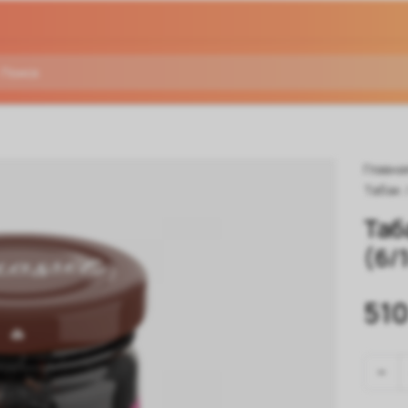
Главна
Табак
Таб
(6/
510