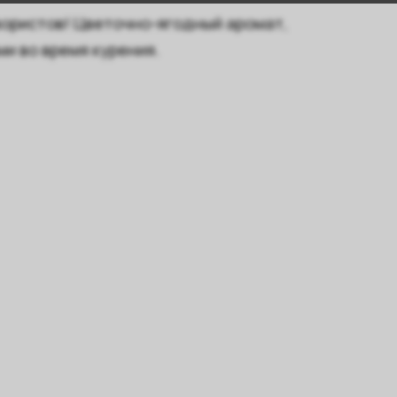
ористов! Цветочно-ягодный аромат,
и во время курения.