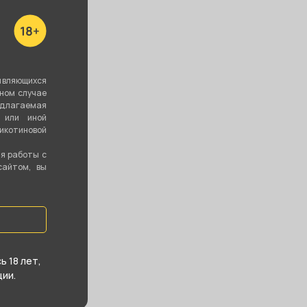
ть все
являющихся
вном случае
едлагаемая
 или иной
котиновой
ия работы с
сайтом, вы
 18 лет,
ии.