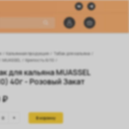
я
/
Кальянная продукция
/
Табак для кальяна
/
/
MUASSEL
/
Крепость 6/10
/
ак для кальяна MUASSEL
10) 40г - Розовый Закат
 ₽
В корзину