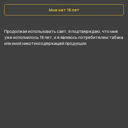
Вес
40 гр
Мне нет 18 лет
Никотин
Да
Продолжая использовать сайт, я подтверждаю, что мне
уже исполнилось 18 лет, и я являюсь потребителем табака
Крепость
или иной никотинсодержащей продукции.
Средний
О товаре
Многогранный, сладкий и нежный коктейль
тропических фруктов.