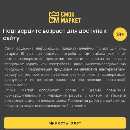
Подробные характеристики
Вкус
Подтвердите возраст для доступа к
сайту
Манго
,
Дыня
,
Ананас
Сайт содержит информацию, предназначенную только для лиц
Вид вкуса
старше 18 лет, являющихся потребителями табака или иной
Фруктовый
никотиносодержащей продукции, которые в противном случае
продолжат курить или употреблять иную никтотиносодержащую
продукцию. Предлагаемая продукция не являются альтернативой
Тип вкуса
отказу от употребления табачной или иной никотиносодержащей
Микс
продукции и не является средством для лечения никотиновой
зависимости.
Smoke Market использует cookie c целью повышения
Тип листа
производительности и упрощения работы с сайтом, а также в
Табачная смесь
рекламных и аналитических целях. Продолжая работу с сайтом, вы
соглашаетесь на использование файлов cookie.
Сорт листа
Сигарный лист
,
Бёрли
Мне есть 18 лет