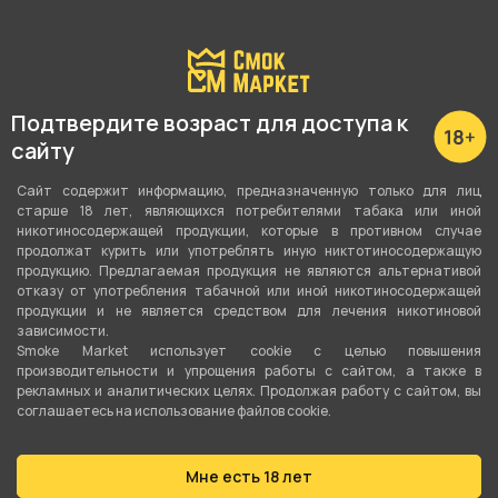
Подробные характеристики
Вкус
Подтвердите возраст для доступа к
Манго
,
Лимон
,
Апельсин
сайту
Вид вкуса
Сайт содержит информацию, предназначенную только для лиц
старше 18 лет, являющихся потребителями табака или иной
Цитрусовый
,
Фруктовый
никотиносодержащей продукции, которые в противном случае
продолжат курить или употреблять иную никтотиносодержащую
Тип вкуса
продукцию. Предлагаемая продукция не являются альтернативой
отказу от употребления табачной или иной никотиносодержащей
Микс
продукции и не является средством для лечения никотиновой
зависимости.
Тип листа
Smoke Market использует cookie c целью повышения
производительности и упрощения работы с сайтом, а также в
Табачная смесь
рекламных и аналитических целях. Продолжая работу с сайтом, вы
соглашаетесь на использование файлов cookie.
Сорт листа
Сигарный лист
Мне есть 18 лет