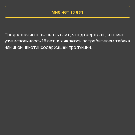
Вес
40 гр
Мне нет 18 лет
Никотин
Да
Продолжая использовать сайт, я подтверждаю, что мне
уже исполнилось 18 лет, и я являюсь потребителем табака
Крепость
или иной никотинсодержащей продукции.
Крепкий
О товаре
Сбалансированный микс, где манго не отдаёт
мылом и подчеркивается кислинкой лимона, а
сверху шлифуется сладостью апельсина.