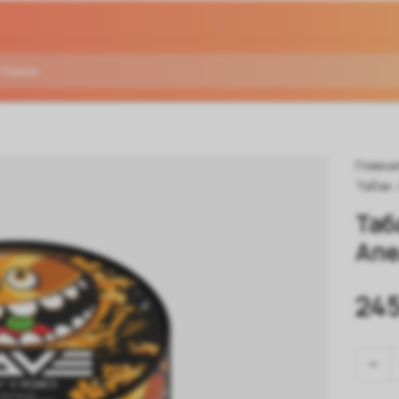
Главна
Табак
Таб
Апе
245