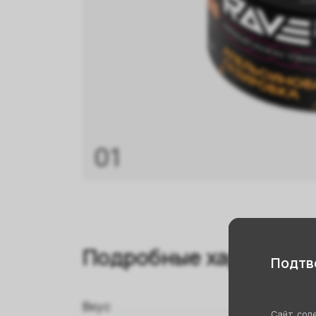
01
Подробные характери
Подтве
Вкус
Сайт соде