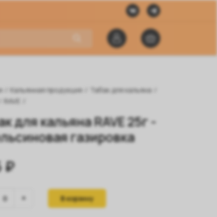
я
/
Кальянная продукция
/
Табак для кальяна
/
/
RAVE
/
ак для кальяна RAVE 25г -
льсиновая газировка
 ₽
В корзину