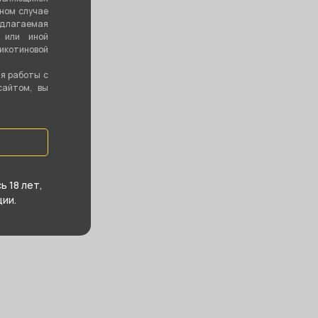
евежина, 3/8
вном случае
едлагаемая
 или иной
ть все
котиновой
ия работы с
сайтом, вы
 18 лет,
ии.