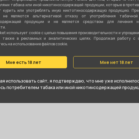
Н
лями табака или иной никотиносодержащей продукции, которые в проти
Цитрусовый
,
Напитки
 курить или употреблять иную никтотиносодержащую продукцию. Пр
я не являются альтернативой отказу от употребления табачной
Показа
Микс
содержащей продукции и не является средством для лечения ни
ти.
ket использует cookie c целью повышения производительности и упрощен
Табачная смесь
а также в рекламных и аналитических целях. Продолжая работу с 
сь на использование файлов cookie.
Бёрли
25 гр
Мне есть 18 лет
Мне нет 18 лет
Да
я использовать сайт, я подтверждаю, что мне уже исполнилось
юсь потребителем табака или иной никотинсодержащей продукц
Средний