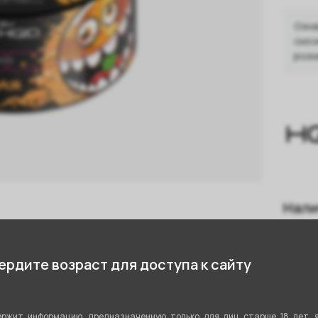
Озна
смож
розн
Нали
П
стики
рдите возраст для доступа к сайту
Р.
К
Апельсин
ржит информацию, предназначенную только для лиц старше 18 лет, 