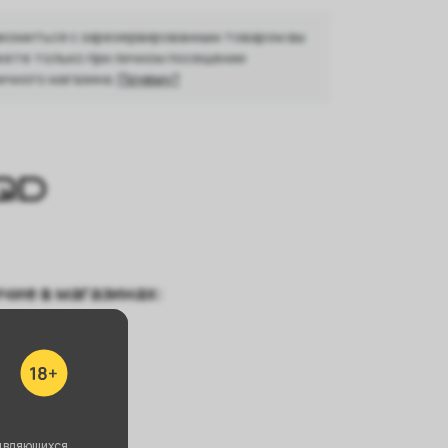
комиться с зарезервированным товаром вы
ете только при личном посещении
ичного магазина.
Почему?
чие в магазинах:
ушкина 25
 Зорге, 46
уйбышева, 69
являющихся