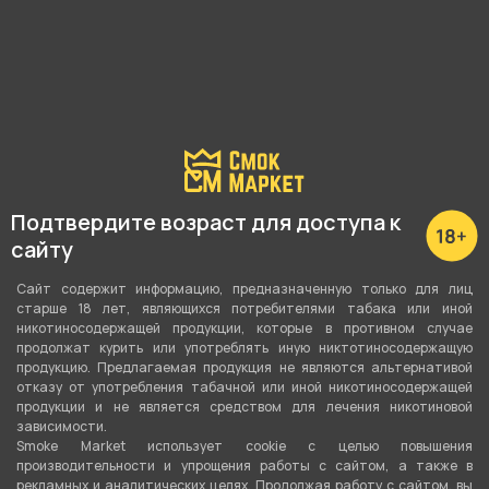
Подробные характеристики
Вкус
Смородина
,
Ментол
,
Клюква
,
Вишня
Вид вкуса
Ягодный
,
Свежий
Тип вкуса
Подтвердите возраст для доступа к
сайту
Микс
Сайт содержит информацию, предназначенную только для лиц
Тип листа
старше 18 лет, являющихся потребителями табака или иной
Табачная смесь
никотиносодержащей продукции, которые в противном случае
продолжат курить или употреблять иную никтотиносодержащую
продукцию. Предлагаемая продукция не являются альтернативой
Сорт листа
отказу от употребления табачной или иной никотиносодержащей
Бёрли
продукции и не является средством для лечения никотиновой
зависимости.
Smoke Market использует cookie c целью повышения
Вес
производительности и упрощения работы с сайтом, а также в
25 гр
рекламных и аналитических целях. Продолжая работу с сайтом, вы