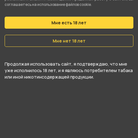
соглашаетесь на использование файлов cookie.
Никотин
Да
Мне есть 18 лет
Крепость
Средний
Мне нет 18 лет
О товаре
Продолжая использовать сайт, я подтверждаю, что мне
уже исполнилось 18 лет, и я являюсь потребителем табака
или иной никотинсодержащей продукции.
Освещающий вкус свежих ягод с яркой
кислинкой.
Rave by HQD - это отличный жаростойки табак
на основе Бёрли. К созданию линейки
приложили руку такие мастодонты как Burn, а
обилие классических вкусов и средняя