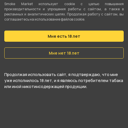
Smoke Market использует cookie c целью повышения
производительности и упрощения работы с сайтом, а также в
Вес
рекламных и аналитических целях. Продолжая работу с сайтом, вы
25 гр
соглашаетесь на использование файлов cookie.
Никотин
Мне есть 18 лет
Да
Крепость
Мне нет 18 лет
Средний
Продолжая использовать сайт, я подтверждаю, что мне
О товаре
уже исполнилось 18 лет, и я являюсь потребителем табака
или иной никотинсодержащей продукции.
Освежающий черный чай со вкусом нежного
персика, в который положили пару кубиков
льда.
Rave by HQD - это отличный жаростойки табак