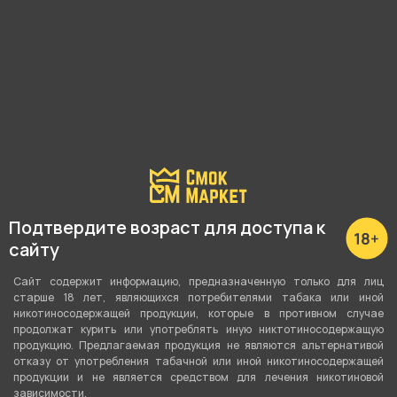
Подробные характеристики
Вкус
Чай
,
Персик
,
Ментол
Вид вкуса
Фруктовый
,
Свежий
,
Напитки
Подтвердите возраст для доступа к
Тип вкуса
сайту
Микс
Сайт содержит информацию, предназначенную только для лиц
старше 18 лет, являющихся потребителями табака или иной
Тип листа
никотиносодержащей продукции, которые в противном случае
продолжат курить или употреблять иную никтотиносодержащую
Табачная смесь
продукцию. Предлагаемая продукция не являются альтернативой
отказу от употребления табачной или иной никотиносодержащей
Сорт листа
продукции и не является средством для лечения никотиновой
Бёрли
зависимости.