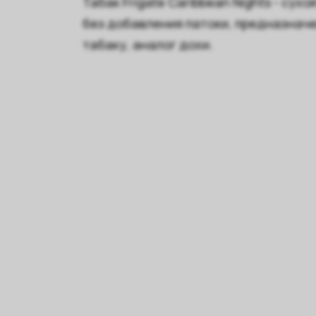
Табак Frigate Caribbean Nights - сух
без добавления патоки, предназнач
табаку, аналог дохи.