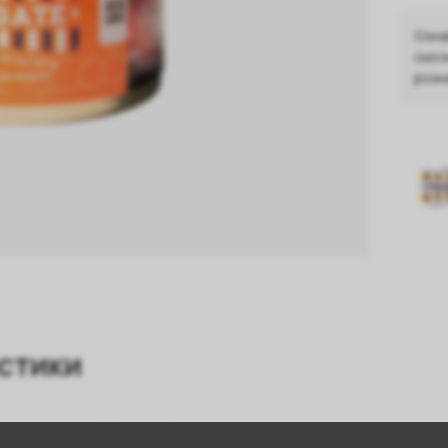
Озна
смож
розн
стики
Мультифрукт