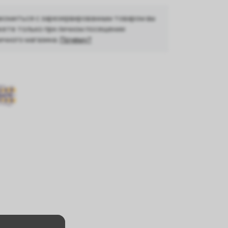
комиться с зарезервированным товаром вы
ете только при личном посещении
ичного магазина.
Почему?