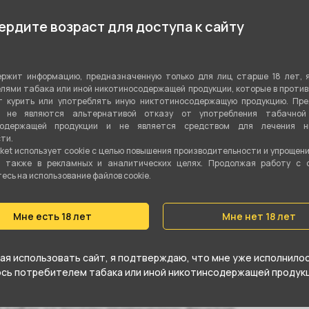
Фруктовый
рдите возраст для доступа к сайту
Микс
ржит информацию, предназначенную только для лиц старше 18 лет, 
Табачная смесь
лями табака или иной никотиносодержащей продукции, которые в проти
 курить или употреблять иную никтотиносодержащую продукцию. Пр
Бёрли
я не являются альтернативой отказу от употребления табачной
содержащей продукции и не является средством для лечения ни
20 гр
ти.
ket использует cookie c целью повышения производительности и упрощен
а также в рекламных и аналитических целях. Продолжая работу с 
Да
сь на использование файлов cookie.
Крепкий
Мне есть 18 лет
Мне нет 18 лет
я использовать сайт, я подтверждаю, что мне уже исполнилось
юсь потребителем табака или иной никотинсодержащей продукц