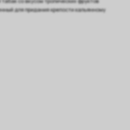
ой табак со вкусом тропических фруктов
енный для придания крепости кальянному