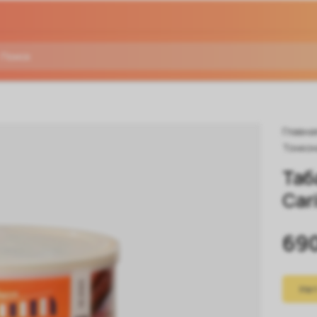
Главна
Тонкон
Таб
Car
69
Нет