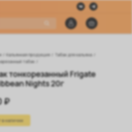
я
/
Кальянная продукция
/
Табак для кальяна
/
арезанный табак
/
ак тонкорезанный Frigate
ibbean Nights 20г
0 ₽
 в наличии