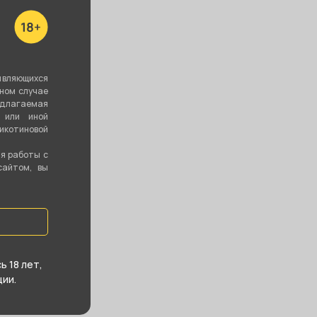
являющихся
вном случае
едлагаемая
 или иной
котиновой
ия работы с
сайтом, вы
 18 лет,
ии.