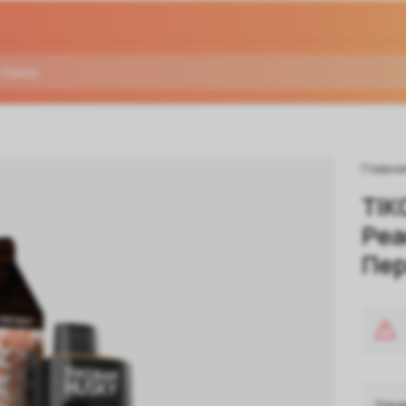
Главна
TIK
Pea
Пер
Озна