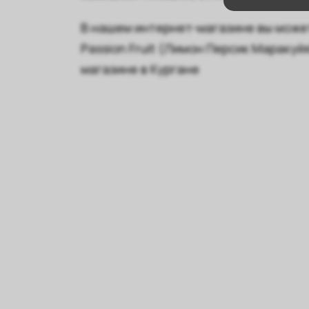
В нашем интернет-магазине вы может
Passion Fruit (Лимон Персик Мараку
магазине в Кургане