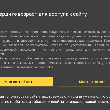
Да
рдите возраст для доступа к сайту
12000
12.8 мл
ржит информацию, предназначенную только для лиц старше 18 лет, 
лями табака или иной никотиносодержащей продукции, которые в проти
Да
 курить или употреблять иную никтотиносодержащую продукцию. Пр
я не являются альтернативой отказу от употребления табачной
600 мАч
содержащей продукции и не является средством для лечения ни
ти.
ket использует cookie c целью повышения производительности и упрощен
TIKOBAR X HUSKY
а также в рекламных и аналитических целях. Продолжая работу с 
сь на использование файлов cookie.
Мне есть 18 лет
Мне нет 18 лет
я использовать сайт, я подтверждаю, что мне уже исполнилось
on Fruit (Лимон Персик Маракуйя) от
юсь потребителем табака или иной никотинсодержащей продукц
гориям
TIKOBAR X HUSKY (12000 тяг)
.