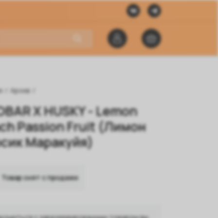
я
/
Архив
/
OBAR X HUSKY - Lemon
ch Passion Fruit (Лимон
сик Маракуйя)
Товар снят с продажи
комиться с зарезервированным товаром вы