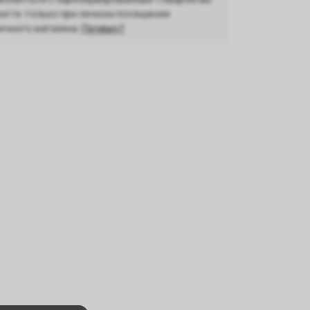
ете только при личном посещении
ичного магазина.
Почему?