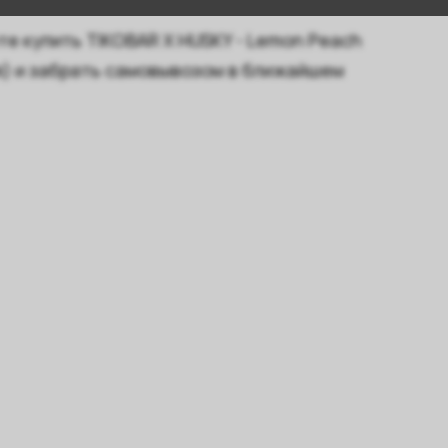
е купить TIKOBAR X HUSKY - Lemon Peach
йя) и забрать самовывозом в ближайшем