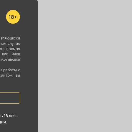
являющихся
вном случае
едлагаемая
 или иной
котиновой
ия работы с
сайтом, вы
 18 лет,
ии.