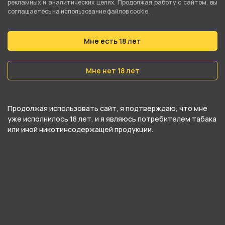
О товаре
рекламных и аналитических целях. Продолжая работу с сайтом, вы
соглашаетесь на использование файлов cookie.
Кокосовый уголь 1кг 22мм
Мне есть 18 лет
Мне нет 18 лет
Продолжая использовать сайт, я подтверждаю, что мне
уже исполнилось 18 лет, и я являюсь потребителем табака
или иной никотинсодержащей продукции.