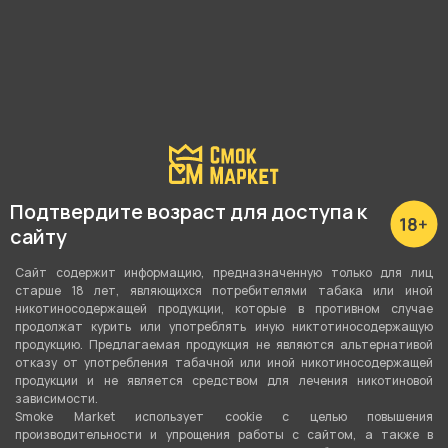
Подробные характеристики
Кол-во штук в упаковке
96
Подтвердите возраст для доступа к
Размер
сайту
Куб 22 мм
Сайт содержит информацию, предназначенную только для лиц
Вид сырья
старше 18 лет, являющихся потребителями табака или иной
никотиносодержащей продукции, которые в противном случае
Кокосовый
продолжат курить или употреблять иную никтотиносодержащую
продукцию. Предлагаемая продукция не являются альтернативой
Вес
отказу от употребления табачной или иной никотиносодержащей
продукции и не является средством для лечения никотиновой
1 кг
зависимости.
Smoke Market использует cookie c целью повышения
производительности и упрощения работы с сайтом, а также в