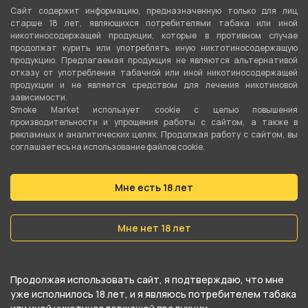
Сайт содержит информацию, предназначенную только для лиц
18 мл
старше 18 лет, являющихся потребителями табака или иной
никотиносодержащей продукции, которые в противном случае
Перезаряжаемая
продолжат курить или употреблять иную никтотиносодержащую
продукцию. Предлагаемая продукция не являются альтернативой
Да
отказу от употребления табачной или иной никотиносодержащей
продукции и не является средством для лечения никотиновой
Ёмкость аккумулятора
зависимости.
Smoke Market использует cookie c целью повышения
850 мАч
производительности и упрощения работы с сайтом, а также в
рекламных и аналитических целях. Продолжая работу с сайтом, вы
Серия
соглашаетесь на использование файлов cookie.
WAKA soPro
Мне есть 18 лет
О товаре
Мне нет 18 лет
WAKA soPro 10000 - Арбуз от компании WAKA,
относится к категориям
soPro (10000тяг)
.
Продолжая использовать сайт, я подтверждаю, что мне
уже исполнилось 18 лет, и я являюсь потребителем табака
В нашем интернет-магазине вы можете