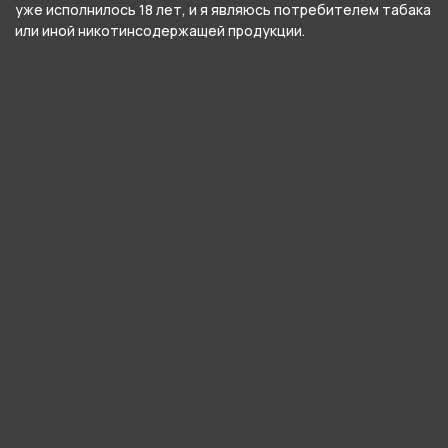
уже исполнилось 18 лет, и я являюсь потребителем табака
В нашем интернет-магазине вы можете
или иной никотинсодержащей продукции.
купить WAKA soPro 10000 - Черника Малина и
забрать самовывозом в ближайшем магазине в
Кургане