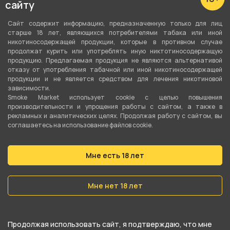
сайту
18 мл
Сайт содержит информацию, предназначенную только для лиц
Перезаряжаемая
старше 18 лет, являющихся потребителями табака или иной
никотиносодержащей продукции, которые в противном случае
Да
продолжат курить или употреблять иную никтотиносодержащую
продукцию. Предлагаемая продукция не являются альтернативой
Ёмкость аккумулятора
отказу от употребления табачной или иной никотиносодержащей
продукции и не является средством для лечения никотиновой
850 мАч
зависимости.
Smoke Market использует cookie c целью повышения
Серия
производительности и упрощения работы с сайтом, а также в
рекламных и аналитических целях. Продолжая работу с сайтом, вы
WAKA soPro
соглашаетесь на использование файлов cookie.
О товаре
Мне есть 18 лет
WAKA soPro 10000 - Черника Малина от
Мне нет 18 лет
компании WAKA, относится к категориям
soPro
(10000тяг)
.
Продолжая использовать сайт, я подтверждаю, что мне