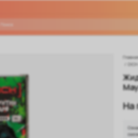
Главна
/
DICH
Жид
Мау
На
Озна
смож