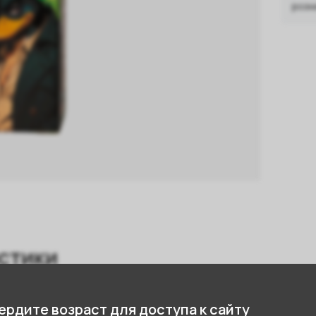
розн
стики
Лимонад
,
Лимон
рдите возраст для доступа к сайту