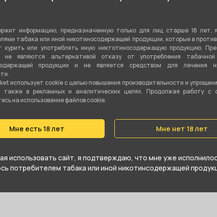
Солевой
ржит информацию, предназначенную только для лиц старше 18 лет, 
30 мл
лями табака или иной никотиносодержащей продукции, которые в проти
 курить или употреблять иную никтотиносодержащую продукцию. Пр
20 мг
я не являются альтернативой отказу от употребления табачной
содержащей продукции и не является средством для лечения ни
ти.
50VG/50PG
ket использует cookie c целью повышения производительности и упрощен
а также в рекламных и аналитических целях. Продолжая работу с 
DICH
сь на использование файлов cookie.
Мне есть 18 лет
Мне нет 18 лет
я использовать сайт, я подтверждаю, что мне уже исполнилось
юсь потребителем табака или иной никотинсодержащей продукц
прямиком в ступе.