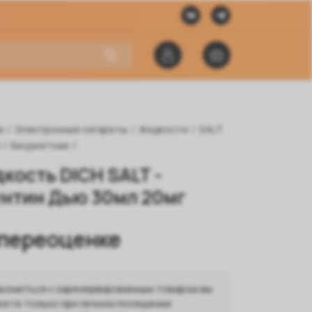
я
/
Электронные сигареты
/
Жидкости
/
SALT
/
Бюджетная
/
кость DICH SALT -
нтин Дью 30мл 20мг
 переоценке
комиться с зарезервированным товаром вы
ете только при личном посещении