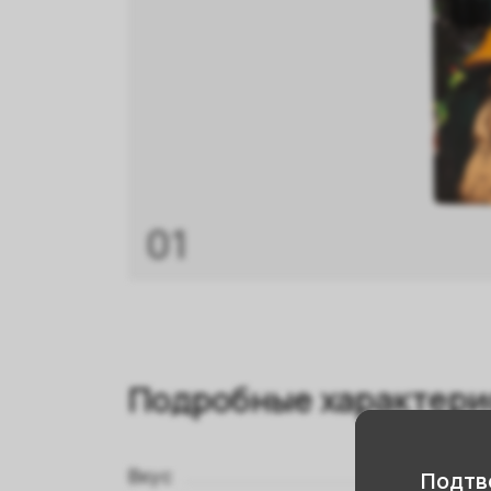
01
Подробные характери
Вкус
Подтве