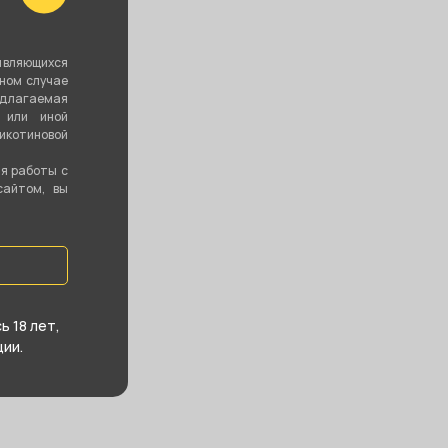
являющихся
вном случае
едлагаемая
 или иной
котиновой
ия работы с
сайтом, вы
 18 лет,
ии.