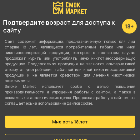
Крепость
15
Подтвердите возраст для доступа к
сайту
Соотношение
50VG/50PG
Сайт содержит информацию, предназначенную только для лиц
старше 18 лет, являющихся потребителями табака или иной
Линейка
никотиносодержащей продукции, которые в противном случае
продолжат курить или употреблять иную никтотиносодержащую
SERIAL CHILLER
продукцию. Предлагаемая продукция не являются альтернативой
отказу от употребления табачной или иной никотиносодержащей
продукции и не является средством для лечения никотиновой
О товаре
зависимости.
Smoke Market использует cookie c целью повышения
производительности и упрощения работы с сайтом, а также в
рекламных и аналитических целях. Продолжая работу с сайтом, вы
Жидкость SERIAL CHILLER SALT - Lemon Berry
соглашаетесь на использование файлов cookie.
(Клубника с лимоном) 10мл 15мг. Клубника в
соло конечно хороша, но может легко
Мне есть 18 лет
надоесть своей выверенной сладостью. Но
несколько долек сочного и кислого лимона