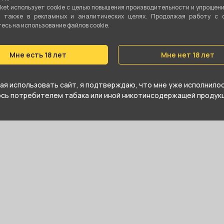
ket использует cookie c целью повышения производительности и упрощен
а также в рекламных и аналитических целях. Продолжая работу с 
сь на использование файлов cookie.
Телефон:
10:00 - 22:00
Время работы:
+7 (906) 23-
Мне есть 18 лет
Мне нет 18 лет
я использовать сайт, я подтверждаю, что мне уже исполнилось
юсь потребителем табака или иной никотинсодержащей продукц