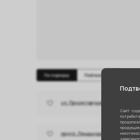
По порядку
Поблизости
Подтве
ул. Пролетарская, д. 83
Сайт соде
потребите
продолжат
продукци
просп. Ленинский, д. 20
никотино
зависимос