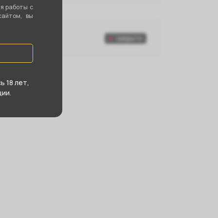
ия работы с
сайтом, вы
закрыто
99-445
 18 лет,
ии.