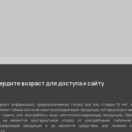
рдите возраст для доступа к сайту
Телефон:
10:00 - 22:00
Время работы:
+7 (967) 355
ржит информацию, предназначенную только для лиц старше 18 лет, 
лями табака или иной никотиносодержащей продукции, которые в проти
 курить или употреблять иную никтотиносодержащую продукцию. Пр
я не являются альтернативой отказу от употребления табачной
10:00 - 22:00
+7
содержащей продукции и не является средством для лечения ни
Время работы:
Телефон:
ти.