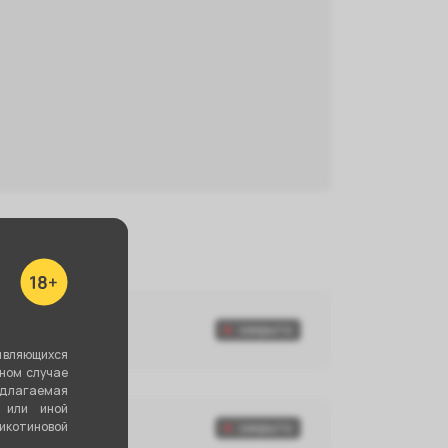
закрыто
-48-73
являющихся
вном случае
едлагаемая
 или иной
 962 258-03-70
котиновой
закрыто