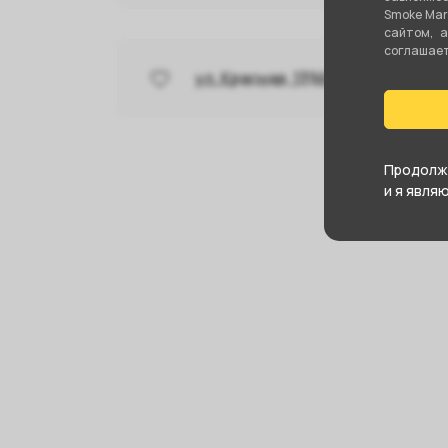
Smoke Mar
сайтом, 
соглашаете
ул. Красная, 139А
Продолжа
и я явля